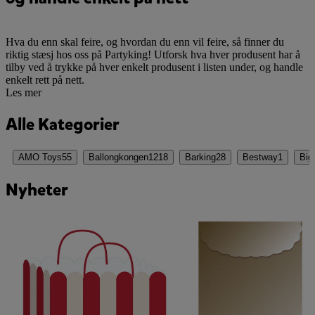
Hva du enn skal feire, og hvordan du enn vil feire, så finner du
riktig stæsj hos oss på Partyking! Utforsk hva hver produsent har å
tilby ved å trykke på hver enkelt produsent i listen under, og handle
enkelt rett på nett.
Les mer
Alle Kategorier
AMO Toys
55
Ballongkongen
1218
Barking
28
Bestway
1
Big
Nyheter