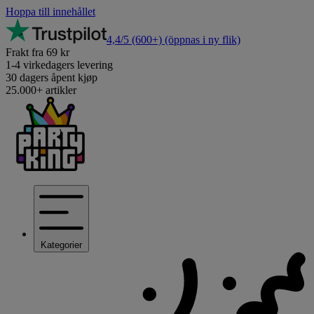
Hoppa till innehållet
4,4/5
(600+)
(öppnas i ny flik)
Frakt fra 69 kr
1-4 virkedagers levering
30 dagers åpent kjøp
25.000+ artikler
Kategorier