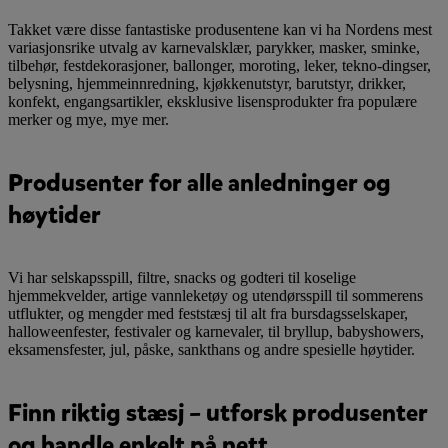
Takket være disse fantastiske produsentene kan vi ha Nordens mest
variasjonsrike utvalg av karnevalsklær, parykker, masker, sminke,
tilbehør, festdekorasjoner, ballonger, moroting, leker, tekno-dingser,
belysning, hjemmeinnredning, kjøkkenutstyr, barutstyr, drikker,
konfekt, engangsartikler, eksklusive lisensprodukter fra populære
merker og mye, mye mer.
Produsenter for alle anledninger og
høytider
Vi har selskapsspill, filtre, snacks og godteri til koselige
hjemmekvelder, artige vannleketøy og utendørsspill til sommerens
utflukter, og mengder med feststæsj til alt fra bursdagsselskaper,
halloweenfester, festivaler og karnevaler, til bryllup, babyshowers,
eksamensfester, jul, påske, sankthans og andre spesielle høytider.
Finn riktig stæsj – utforsk produsenter
og handle enkelt på nett