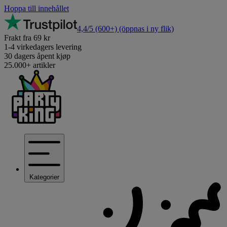
Hoppa till innehållet
4,4/5
(600+)
(öppnas i ny flik)
Frakt fra 69 kr
1-4 virkedagers levering
30 dagers åpent kjøp
25.000+ artikler
Kategorier