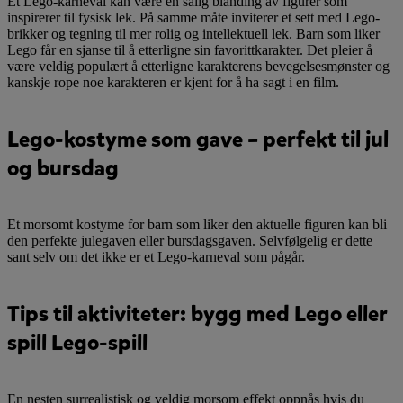
Et Lego-karneval kan være en salig blanding av figurer som
inspirerer til fysisk lek. På samme måte inviterer et sett med Lego-
brikker og tegning til mer rolig og intellektuell lek. Barn som liker
Lego får en sjanse til å etterligne sin favorittkarakter. Det pleier å
være veldig populært å etterligne karakterens bevegelsesmønster og
kanskje rope noe karakteren er kjent for å ha sagt i en film.
Lego-kostyme som gave – perfekt til jul
og bursdag
Et morsomt kostyme for barn som liker den aktuelle figuren kan bli
den perfekte julegaven eller bursdagsgaven. Selvfølgelig er dette
sant selv om det ikke er et Lego-karneval som pågår.
Tips til aktiviteter: bygg med Lego eller
spill Lego-spill
En nesten surrealistisk og veldig morsom effekt oppnås hvis du