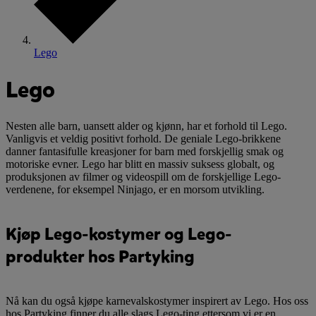
Lego
Lego
Nesten alle barn, uansett alder og kjønn, har et forhold til Lego.
Vanligvis et veldig positivt forhold. De geniale Lego-brikkene
danner fantasifulle kreasjoner for barn med forskjellig smak og
motoriske evner. Lego har blitt en massiv suksess globalt, og
produksjonen av filmer og videospill om de forskjellige Lego-
verdenene, for eksempel Ninjago, er en morsom utvikling.
Kjøp Lego-kostymer og Lego-
produkter hos Partyking
Nå kan du også kjøpe karnevalskostymer inspirert av Lego. Hos oss
hos Partyking finner du alle slags Lego-ting ettersom vi er en