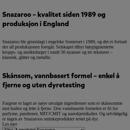
Snazaroo – kvalitet siden 1989 og
produksjon i England
Snazaroo ble grunnlagt i engelske Somerset i 1989, og det er fortsatt
der all produksjonen foregår. Selskapet tilbyr høypigmenterte
kropps- og ansiktsfarger i rundt 50 nyanser og tre teksturer –
klassisk, glitter og metallic.
Skånsom, vannbasert formel – enkel å
fjerne og uten dyretesting
Fargene er laget av nøye utvalgte ingredienser som er skånsomme
mot huden og lette å fjerne. Den vannbaserte formelen er fri for
parfyme, parabener, MIT/CMIT og nanokjemikalier. Og selvfølgelig
er ingen av Snazaroos sminkeprodukter testet på dyr.
Les mer
1
resultater
Filter