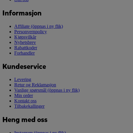
Informasjon
Affiliate
(öppnas i ny flik)
Personvernpolicy
Kjøpsvilkår
Nyhetsbrev
Rabattkoder
Forhandler
Kundeservice
Levering
Retur og Reklamasjon
Vanlige spørsmål
(öppnas i ny flik)
Min order
Kontakt oss
Tilbakekallinger
Heng med oss
Instagram
(öppnas i ny flik)