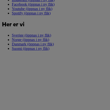
Facebook
(öppnas i ny flik)
Youtube
(öppnas i ny flik)
Spotify
(öppnas i ny flik)
Her er vi
Sverige
(öppnas i ny flik)
Norge
(öppnas i ny flik)
Danmark
(öppnas i ny flik)
Suomi
(öppnas i ny flik)