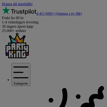
Hoppa till innehållet
4,4/5
(600+)
(öppnas i ny flik)
Frakt fra 69 kr
1-4 virkedagers levering
30 dagers åpent kjøp
25.000+ artikler
Kategorier