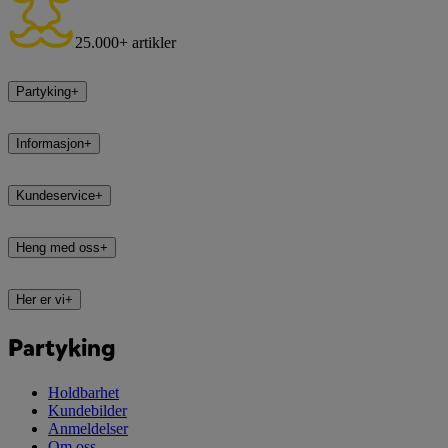
25.000+ artikler
Partyking
+
Informasjon
+
Kundeservice
+
Heng med oss
+
Her er vi
+
Partyking
Holdbarhet
Kundebilder
Anmeldelser
Om oss