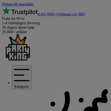
Hoppa till innehållet
4,4/5
(600+)
(öppnas i ny flik)
Frakt fra 69 kr
1-4 virkedagers levering
30 dagers åpent kjøp
25.000+ artikler
Kategorier