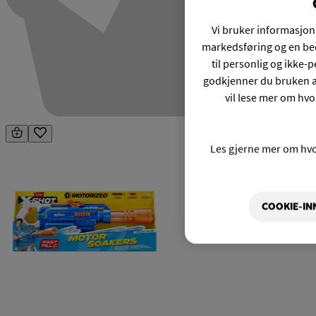
Vi bruker informasjons
markedsføring og en bed
til personlig og ikke
godkjenner du bruken a
vil lese mer om hvo
Les gjerne mer om hv
COOKIE-IN