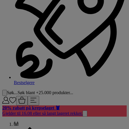
Bestselgere
Søk...
Søk blant +25.000 produkter...
20% rabatt på krepselaget 🦞
Gjelder til 16.08 eller så langt lageret rekker.