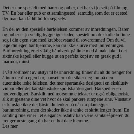
Det er noe spesielt med barer og puber, det har vi jo sett på film og
TV. En bar eller pub er et samlingssted, samtidig som det er et sted
der man kan få litt tid for seg selv.
En del av den spesielle barfølelsen kommer av innredningen. Barer
og puber er jo veldig hyggelige steder, spesielt om de skulle befinne
seg i din egen stue med krabbeavstand til soverommet! Om du vil
lage din egen bar hjemme, kan du ikke slurve med innredningen.
Barinnredning er et viktig håndverk på linje med å male taket i det
sixtinske kapell eller hugge ut en perfekt kopi av en gresk gud i
marmor, minst.
I vårt sortiment av utstyr til barinnredning finner du alt du trenger for
å innrede din egen bar, uansett om du sikter deg inn på den
autentiske irske følelsen, det mer spartanske designet i en eksklusiv
vinbar eller det karakteristiske sportsbardesignet. Barspeil er en
nødvendighet. Barskilt med morsomme tekster er også obligatorisk,
slik at gjestene dine vet hvor de skal parkere rumpene sine. Vinstativ
er kanskje ikke det første du tenker på når du planlegger
barinnredning, men det skader ikke å tenke et skritt lenger frem! En
samling fine viner i et elegant vinstativ kan være samtaleåpneren du
trenger neste gang du har en hot date hjemme.
Les mer