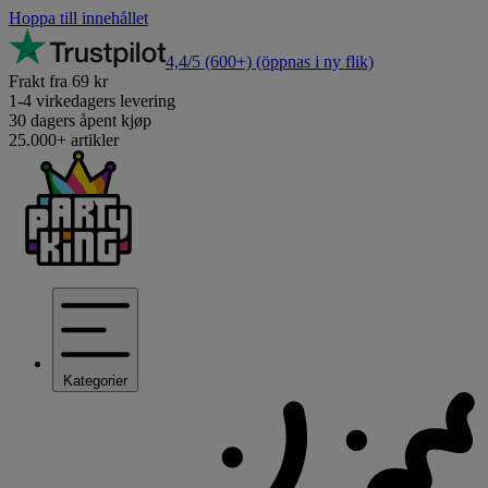
Hoppa till innehållet
4,4/5
(600+)
(öppnas i ny flik)
Frakt fra 69 kr
1-4 virkedagers levering
30 dagers åpent kjøp
25.000+ artikler
Kategorier