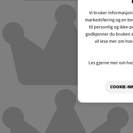
Vi bruker informasjons
markedsføring og en bed
til personlig og ikke
godkjenner du bruken a
vil lese mer om hvo
Les gjerne mer om hv
COOKIE-IN