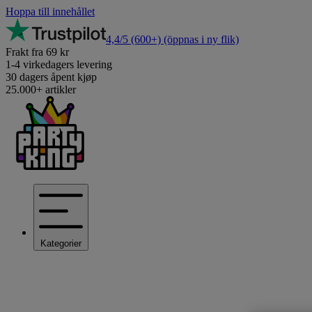
Hoppa till innehållet
4,4/5
(600+)
(öppnas i ny flik)
Frakt fra 69 kr
1-4 virkedagers levering
30 dagers åpent kjøp
25.000+ artikler
Kategorier