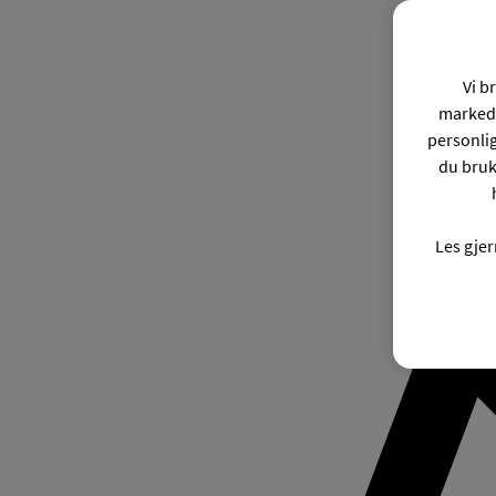
Vi b
markeds
personli
du bruk
Les gje