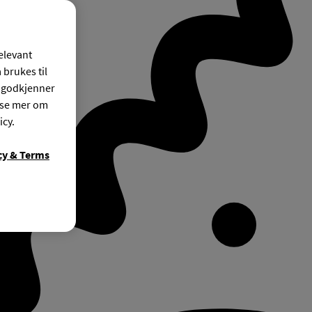
relevant
 brukes til
r godkjenner
ese mer om
icy.
cy & Terms