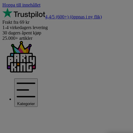
Hoppa till innehållet
4,4/5
(600+)
(öppnas i ny flik)
Frakt fra 69 kr
1-4 virkedagers levering
30 dagers åpent kjøp
25.000+ artikler
Kategorier