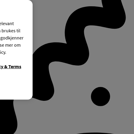
relevant
 brukes til
r godkjenner
ese mer om
icy.
cy & Terms