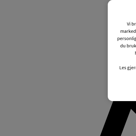
Vi b
markeds
personli
du bruk
Les gje