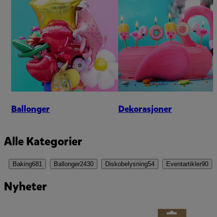
Ballonger
Dekorasjoner
Alle Kategorier
Baking
681
Ballonger
2430
Diskobelysning
54
Eventartikler
90
Nyheter