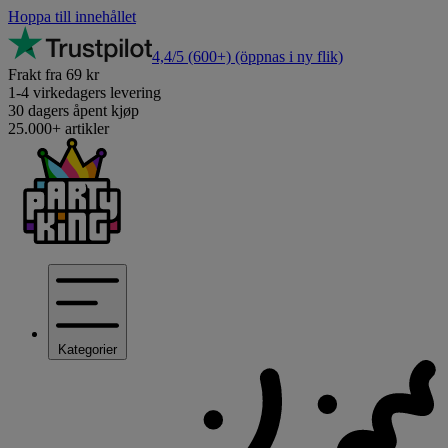
Hoppa till innehållet
4,4/5
(600+)
(öppnas i ny flik)
Frakt fra 69 kr
1-4 virkedagers levering
30 dagers åpent kjøp
25.000+ artikler
Kategorier