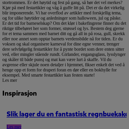
stortrommen. Er det høytid og fest på gang, så bør det vel merkes?
Kjør på med festartikler og våg å guffe litt på. Det er da det virkelig
blir imponerende. Vi har overflod av artikler med forskjellig tema,
og for ulike høytider og anledninger som halloween, jul og påske.
Er det tid for barneselskap? Om det klør i bakefingrene finner du det
riktige tilbehøret her som former, strøssel og lys. Bestem deg gjerne
for et tema sammen med barnet ditt og gå all in på rosa, gull, skrekk
eller noe annet som opptar barnets verdensbilde nå for tiden. Er du
voksen og skal organisere karneval for dine egne venner, trenger
dere selvfølgelig festartikler for å pynte bordet som dere enten sitter
ved, eller mingler stående rundt. Girlander, engangsglass, lysslynger
og skåler til både punsj og mat kan være lurt å skaffe. Vil du
avgrense eller skjule noen detaljer i hjemmet, fikser enkelt det ved å
henge opp et form for draperi foran en dør eller en bokhylle for
eksempel. Med smarte festartikler kan festen starte!
Les mer
Inspirasjon
Slik lager du en fantastisk regnbuekake
Les mer