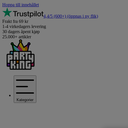
Hoppa till innehållet
4,4/5
(600+)
(öppnas i ny flik)
Frakt fra 69 kr
1-4 virkedagers levering
30 dagers åpent kjøp
25.000+ artikler
Kategorier