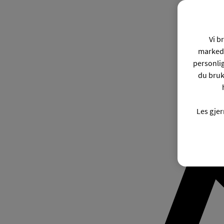
Vi b
markeds
personli
du bruk
Les gje