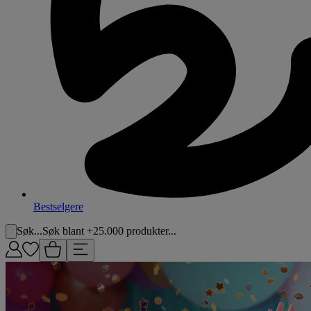
Bestselgere
Søk...
Søk blant +25.000 produkter...