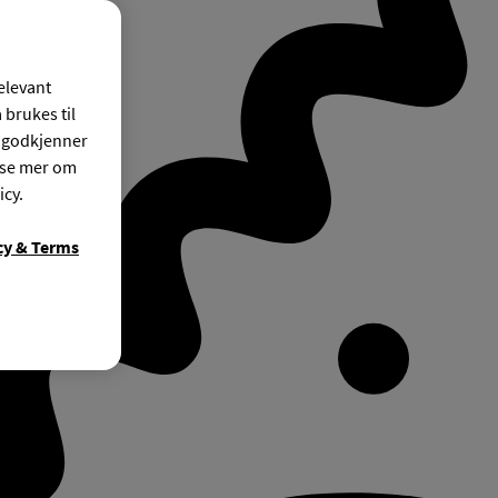
relevant
 brukes til
r godkjenner
ese mer om
icy.
cy & Terms