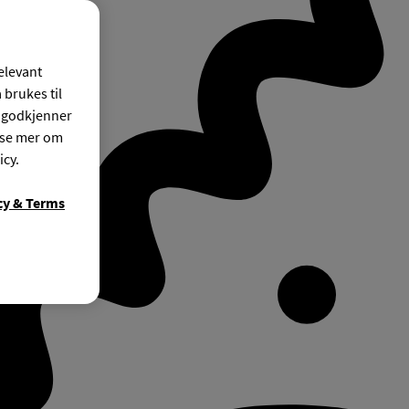
relevant
 brukes til
r godkjenner
ese mer om
icy.
cy & Terms