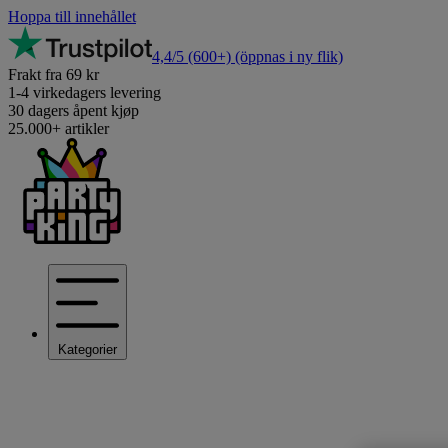
Hoppa till innehållet
4,4/5
(600+)
(öppnas i ny flik)
Frakt fra 69 kr
1-4 virkedagers levering
30 dagers åpent kjøp
25.000+ artikler
Kategorier