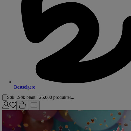
Bestselgere
Søk...
Søk blant +25.000 produkter...