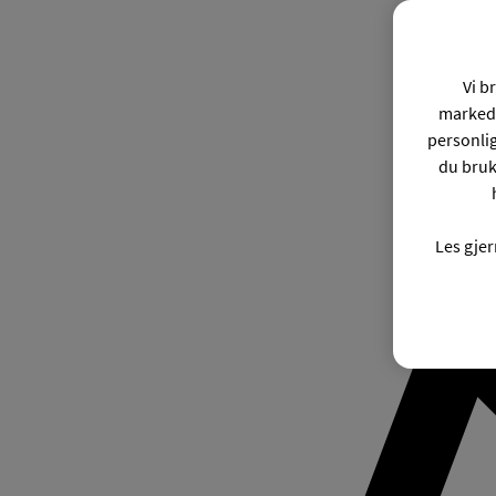
Vi b
markeds
personli
du bruk
Les gje