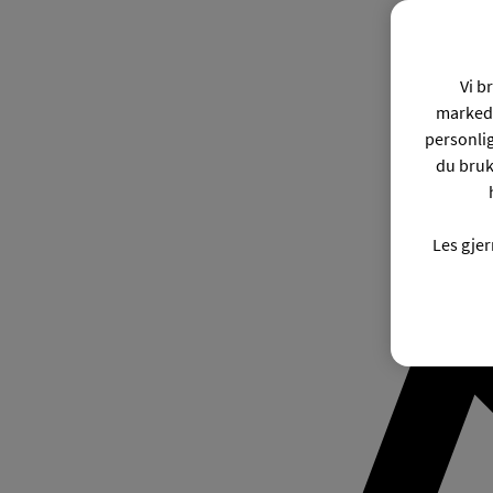
Vi b
markeds
personli
du bruk
Les gje