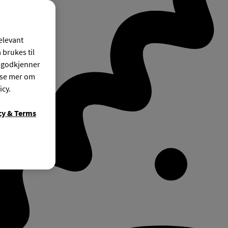
relevant
 brukes til
r godkjenner
ese mer om
icy.
cy & Terms