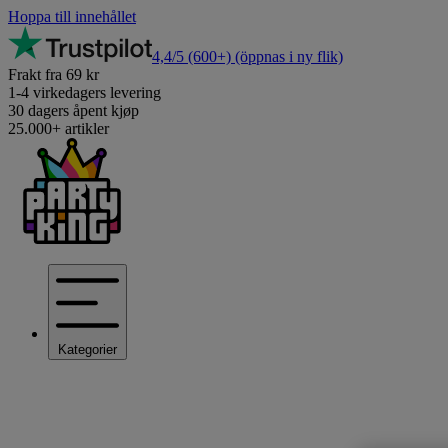
Hoppa till innehållet
4,4/5
(600+)
(öppnas i ny flik)
Frakt fra 69 kr
1-4 virkedagers levering
30 dagers åpent kjøp
25.000+ artikler
Kategorier