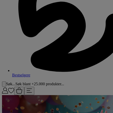
Bestselgere
Søk...
Søk blant +25.000 produkter...