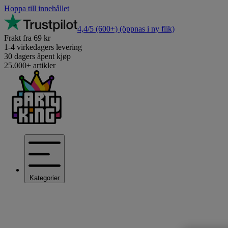
Hoppa till innehållet
4,4/5
(600+)
(öppnas i ny flik)
Frakt fra 69 kr
1-4 virkedagers levering
30 dagers åpent kjøp
25.000+ artikler
Kategorier