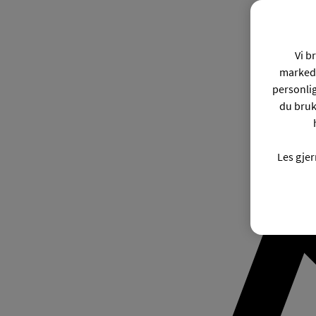
Vi b
markeds
personli
du bruk
Les gje