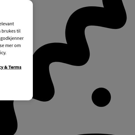
relevant
 brukes til
r godkjenner
ese mer om
icy.
cy & Terms