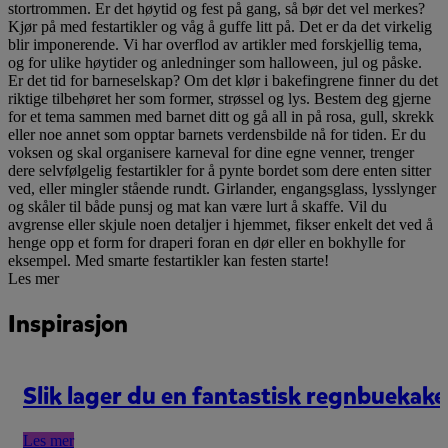
stortrommen. Er det høytid og fest på gang, så bør det vel merkes?
Kjør på med festartikler og våg å guffe litt på. Det er da det virkelig
blir imponerende. Vi har overflod av artikler med forskjellig tema,
og for ulike høytider og anledninger som halloween, jul og påske.
Er det tid for barneselskap? Om det klør i bakefingrene finner du det
riktige tilbehøret her som former, strøssel og lys. Bestem deg gjerne
for et tema sammen med barnet ditt og gå all in på rosa, gull, skrekk
eller noe annet som opptar barnets verdensbilde nå for tiden. Er du
voksen og skal organisere karneval for dine egne venner, trenger
dere selvfølgelig festartikler for å pynte bordet som dere enten sitter
ved, eller mingler stående rundt. Girlander, engangsglass, lysslynger
og skåler til både punsj og mat kan være lurt å skaffe. Vil du
avgrense eller skjule noen detaljer i hjemmet, fikser enkelt det ved å
henge opp et form for draperi foran en dør eller en bokhylle for
eksempel. Med smarte festartikler kan festen starte!
Les mer
Inspirasjon
Slik lager du en fantastisk regnbuekake
Les mer