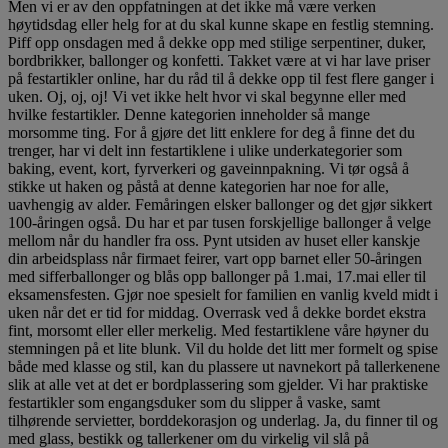
Men vi er av den oppfatningen at det ikke må være verken
høytidsdag eller helg for at du skal kunne skape en festlig stemning.
Piff opp onsdagen med å dekke opp med stilige serpentiner, duker,
bordbrikker, ballonger og konfetti. Takket være at vi har lave priser
på festartikler online, har du råd til å dekke opp til fest flere ganger i
uken. Oj, oj, oj! Vi vet ikke helt hvor vi skal begynne eller med
hvilke festartikler. Denne kategorien inneholder så mange
morsomme ting. For å gjøre det litt enklere for deg å finne det du
trenger, har vi delt inn festartiklene i ulike underkategorier som
baking, event, kort, fyrverkeri og gaveinnpakning. Vi tør også å
stikke ut haken og påstå at denne kategorien har noe for alle,
uavhengig av alder. Femåringen elsker ballonger og det gjør sikkert
100-åringen også. Du har et par tusen forskjellige ballonger å velge
mellom når du handler fra oss. Pynt utsiden av huset eller kanskje
din arbeidsplass når firmaet feirer, vart opp barnet eller 50-åringen
med sifferballonger og blås opp ballonger på 1.mai, 17.mai eller til
eksamensfesten. Gjør noe spesielt for familien en vanlig kveld midt i
uken når det er tid for middag. Overrask ved å dekke bordet ekstra
fint, morsomt eller eller merkelig. Med festartiklene våre høyner du
stemningen på et lite blunk. Vil du holde det litt mer formelt og spise
både med klasse og stil, kan du plassere ut navnekort på tallerkenene
slik at alle vet at det er bordplassering som gjelder. Vi har praktiske
festartikler som engangsduker som du slipper å vaske, samt
tilhørende servietter, borddekorasjon og underlag. Ja, du finner til og
med glass, bestikk og tallerkener om du virkelig vil slå på