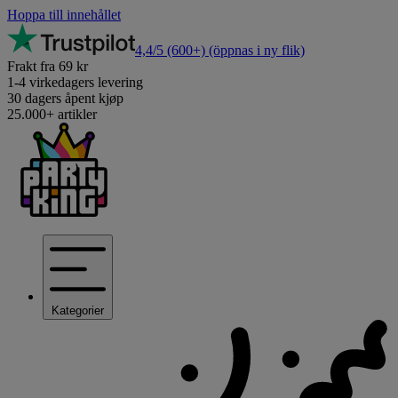
Hoppa till innehållet
4,4/5
(600+)
(öppnas i ny flik)
Frakt fra 69 kr
1-4 virkedagers levering
30 dagers åpent kjøp
25.000+ artikler
Kategorier