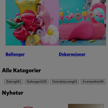
Ballonger
Dekorasjoner
Alle Kategorier
Baking
681
Ballonger
2429
Diskobelysning
54
Eventartikler
90
Nyheter