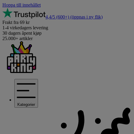
Hoppa till innehållet
4,4/5
(600+)
(öppnas i ny flik)
Frakt fra 69 kr
1-4 virkedagers levering
30 dagers åpent kjøp
25.000+ artikler
Kategorier