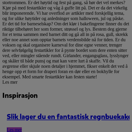
stortrommen. Er det høytid og fest på gang, så bør det vel merkes?
Kjør på med festartikler og våg å guffe litt på. Det er da det virkelig
blir imponerende. Vi har overflod av artikler med forskjellig tema,
og for ulike høytider og anledninger som halloween, jul og påske.
Er det tid for barneselskap? Om det klør i bakefingrene finner du det
riktige tilbehøret her som former, strøssel og lys. Bestem deg gjerne
for et tema sammen med barnet ditt og gå all in på rosa, gull, skrekk
eller noe annet som opptar barnets verdensbilde nå for tiden. Er du
voksen og skal organisere karneval for dine egne venner, trenger
dere selvfølgelig festartikler for å pynte bordet som dere enten sitter
ved, eller mingler stående rundt. Girlander, engangsglass, lysslynger
og skåler til både punsj og mat kan være lurt å skaffe. Vil du
avgrense eller skjule noen detaljer i hjemmet, fikser enkelt det ved å
henge opp et form for draperi foran en dør eller en bokhylle for
eksempel. Med smarte festartikler kan festen starte!
Les mer
Inspirasjon
Slik lager du en fantastisk regnbuekake
Les mer