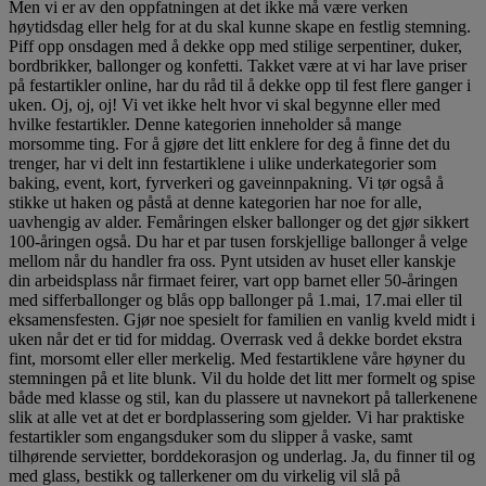
Men vi er av den oppfatningen at det ikke må være verken
høytidsdag eller helg for at du skal kunne skape en festlig stemning.
Piff opp onsdagen med å dekke opp med stilige serpentiner, duker,
bordbrikker, ballonger og konfetti. Takket være at vi har lave priser
på festartikler online, har du råd til å dekke opp til fest flere ganger i
uken. Oj, oj, oj! Vi vet ikke helt hvor vi skal begynne eller med
hvilke festartikler. Denne kategorien inneholder så mange
morsomme ting. For å gjøre det litt enklere for deg å finne det du
trenger, har vi delt inn festartiklene i ulike underkategorier som
baking, event, kort, fyrverkeri og gaveinnpakning. Vi tør også å
stikke ut haken og påstå at denne kategorien har noe for alle,
uavhengig av alder. Femåringen elsker ballonger og det gjør sikkert
100-åringen også. Du har et par tusen forskjellige ballonger å velge
mellom når du handler fra oss. Pynt utsiden av huset eller kanskje
din arbeidsplass når firmaet feirer, vart opp barnet eller 50-åringen
med sifferballonger og blås opp ballonger på 1.mai, 17.mai eller til
eksamensfesten. Gjør noe spesielt for familien en vanlig kveld midt i
uken når det er tid for middag. Overrask ved å dekke bordet ekstra
fint, morsomt eller eller merkelig. Med festartiklene våre høyner du
stemningen på et lite blunk. Vil du holde det litt mer formelt og spise
både med klasse og stil, kan du plassere ut navnekort på tallerkenene
slik at alle vet at det er bordplassering som gjelder. Vi har praktiske
festartikler som engangsduker som du slipper å vaske, samt
tilhørende servietter, borddekorasjon og underlag. Ja, du finner til og
med glass, bestikk og tallerkener om du virkelig vil slå på