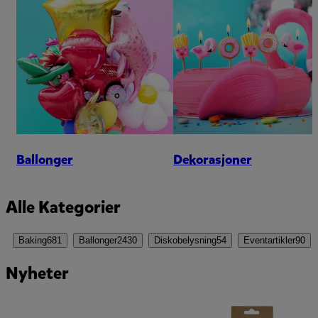
Ballonger
Dekorasjoner
Alle Kategorier
Baking
681
Ballonger
2430
Diskobelysning
54
Eventartikler
90
Nyheter