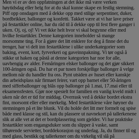
Men vi er av den oppfatningen at det ikke må være verken
høytidsdag eller helg for at du skal kunne skape en festlig stemning.
Piff opp onsdagen med å dekke opp med stilige serpentiner, duker,
bordbrikker, ballonger og konfetti. Takket være at vi har lave priser
på festartikler online, har du råd til å dekke opp til fest flere ganger i
uken. Oj, oj, oj! Vi vet ikke helt hvor vi skal begynne eller med
hvilke festartikler. Denne kategorien inneholder så mange
morsomme ting. For å gjøre det litt enklere for deg å finne det du
trenger, har vi delt inn festartiklene i ulike underkategorier som
baking, event, kort, fyrverkeri og gaveinnpakning. Vi tør også å
stikke ut haken og påstå at denne kategorien har noe for alle,
uavhengig av alder. Femåringen elsker ballonger og det gjør sikkert
100-åringen også. Du har et par tusen forskjellige ballonger å velge
mellom når du handler fra oss. Pynt utsiden av huset eller kanskje
din arbeidsplass når firmaet feirer, vart opp barnet eller 50-åringen
med sifferballonger og blås opp ballonger på 1.mai, 17.mai eller til
eksamensfesten. Gjør noe spesielt for familien en vanlig kveld midt i
uken når det er tid for middag. Overrask ved å dekke bordet ekstra
fint, morsomt eller eller merkelig. Med festartiklene våre høyner du
stemningen på et lite blunk. Vil du holde det litt mer formelt og spise
både med klasse og stil, kan du plassere ut navnekort på tallerkenene
slik at alle vet at det er bordplassering som gjelder. Vi har praktiske
festartikler som engangsduker som du slipper å vaske, samt
tilhørende servietter, borddekorasjon og underlag. Ja, du finner til og
med glass, bestikk og tallerkener om du virkelig vil slå på