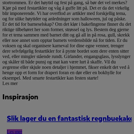
stortrommen. Er det høytid og fest på gang, så bør det vel merkes?
Kjør på med festartikler og våg å guffe litt på. Det er da det virkelig
blir imponerende. Vi har overflod av artikler med forskjellig tema,
og for ulike høytider og anledninger som halloween, jul og påske.
Er det tid for barneselskap? Om det klør i bakefingrene finner du det
riktige tilbehøret her som former, strøssel og lys. Bestem deg gjerne
for et tema sammen med barnet ditt og gå all in på rosa, gull, skrekk
eller noe annet som opptar barnets verdensbilde nå for tiden. Er du
voksen og skal organisere karneval for dine egne venner, trenger
dere selvfølgelig festartikler for å pynte bordet som dere enten sitter
ved, eller mingler stående rundt. Girlander, engangsglass, lysslynger
og skåler til både punsj og mat kan være lurt å skaffe. Vil du
avgrense eller skjule noen detaljer i hjemmet, fikser enkelt det ved å
henge opp et form for draperi foran en dør eller en bokhylle for
eksempel. Med smarte festartikler kan festen starte!
Les mer
Inspirasjon
Slik lager du en fantastisk regnbuekake
Les mer