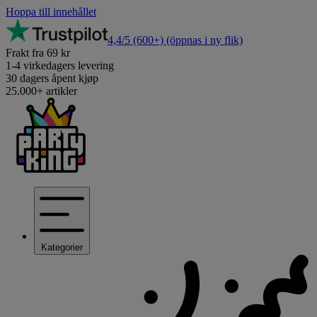
Hoppa till innehållet
4,4/5
(600+)
(öppnas i ny flik)
Frakt fra 69 kr
1-4 virkedagers levering
30 dagers åpent kjøp
25.000+ artikler
Kategorier