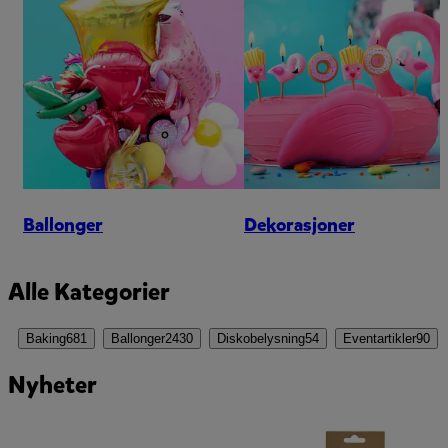
Ballonger
Dekorasjoner
Alle Kategorier
Baking
681
Ballonger
2430
Diskobelysning
54
Eventartikler
90
Nyheter