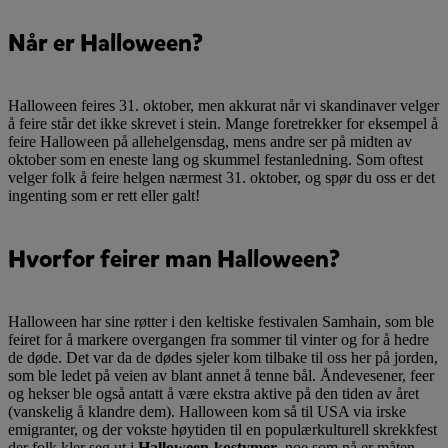
Når er Halloween?
Halloween feires 31. oktober, men akkurat når vi skandinaver velger
å feire står det ikke skrevet i stein. Mange foretrekker for eksempel å
feire Halloween på allehelgensdag, mens andre ser på midten av
oktober som en eneste lang og skummel festanledning. Som oftest
velger folk å feire helgen nærmest 31. oktober, og spør du oss er det
ingenting som er rett eller galt!
Hvorfor feirer man Halloween?
Halloween har sine røtter i den keltiske festivalen Samhain, som ble
feiret for å markere overgangen fra sommer til vinter og for å hedre
de døde. Det var da de dødes sjeler kom tilbake til oss her på jorden,
som ble ledet på veien av blant annet å tenne bål. Åndevesener, feer
og hekser ble også antatt å være ekstra aktive på den tiden av året
(vanskelig å klandre dem). Halloween kom så til USA via irske
emigranter, og der vokste høytiden til en populærkulturell skrekkfest
der folk kler seg ut i
Halloween-kostymer
, noe som nå er måten