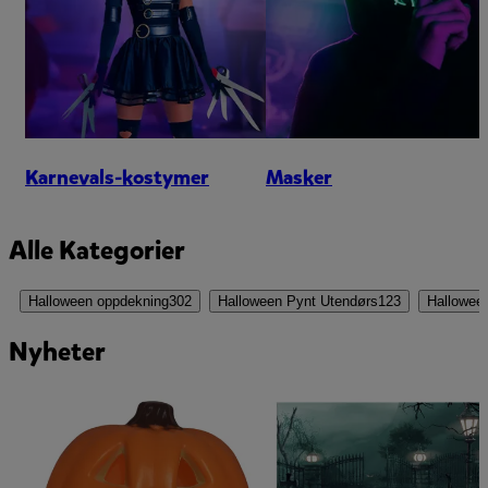
Karnevals-kostymer
Masker
Alle Kategorier
Halloween oppdekning
302
Halloween Pynt Utendørs
123
Halloween
Nyheter