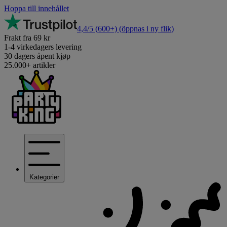
Hoppa till innehållet
4,4/5
(600+)
(öppnas i ny flik)
Frakt fra 69 kr
1-4 virkedagers levering
30 dagers åpent kjøp
25.000+ artikler
Kategorier