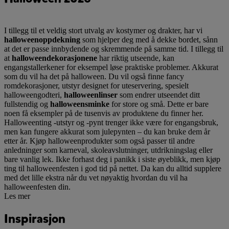
I tillegg til et veldig stort utvalg av kostymer og drakter, har vi
halloweenoppdekning
som hjelper deg med å dekke bordet, sånn
at det er passe innbydende og skremmende på samme tid. I tillegg til
at
halloweendekorasjonene
har riktig utseende, kan
engangstallerkener for eksempel løse praktiske problemer. Akkurat
som du vil ha det på halloween. Du vil også finne fancy
romdekorasjoner, utstyr designet for uteservering, spesielt
halloweengodteri,
halloweenlinser
som endrer utseendet ditt
fullstendig og
halloweensminke
for store og små. Dette er bare
noen få eksempler på de tusenvis av produktene du finner her.
Halloweenting -utstyr og -pynt trenger ikke være for engangsbruk,
men kan fungere akkurat som julepynten – du kan bruke dem år
etter år. Kjøp halloweenprodukter som også passer til andre
anledninger som karneval, skoleavslutninger, utdrikningslag eller
bare vanlig lek. Ikke forhast deg i panikk i siste øyeblikk, men kjøp
ting til halloweenfesten i god tid på nettet. Da kan du alltid supplere
med det lille ekstra når du vet nøyaktig hvordan du vil ha
halloweenfesten din.
Les mer
Inspirasjon