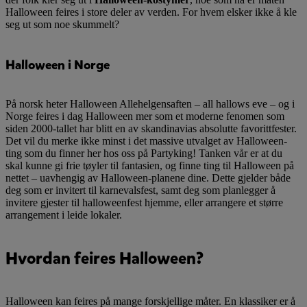
Halloween feires i store deler av verden. For hvem elsker ikke å kle
seg ut som noe skummelt?
Halloween i Norge
På norsk heter Halloween Allehelgensaften – all hallows eve – og i
Norge feires i dag Halloween mer som et moderne fenomen som
siden 2000-tallet har blitt en av skandinavias absolutte favorittfester.
Det vil du merke ikke minst i det massive utvalget av Halloween-
ting som du finner her hos oss på Partyking! Tanken vår er at du
skal kunne gi frie tøyler til fantasien, og finne ting til Halloween på
nettet – uavhengig av Halloween-planene dine. Dette gjelder både
deg som er invitert til karnevalsfest, samt deg som planlegger å
invitere gjester til halloweenfest hjemme, eller arrangere et større
arrangement i leide lokaler.
Hvordan feires Halloween?
Halloween kan feires på mange forskjellige måter. En klassiker er å