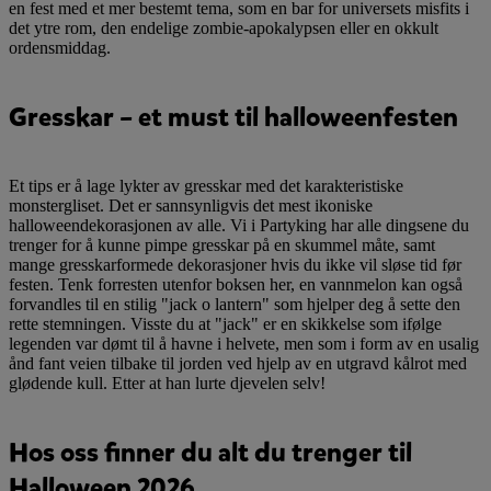
en fest med et mer bestemt tema, som en bar for universets misfits i
det ytre rom, den endelige zombie-apokalypsen eller en okkult
ordensmiddag.
Gresskar – et must til halloweenfesten
Et tips er å lage lykter av gresskar med det karakteristiske
monstergliset. Det er sannsynligvis det mest ikoniske
halloweendekorasjonen av alle. Vi i Partyking har alle dingsene du
trenger for å kunne pimpe gresskar på en skummel måte, samt
mange gresskarformede dekorasjoner hvis du ikke vil sløse tid før
festen. Tenk forresten utenfor boksen her, en vannmelon kan også
forvandles til en stilig "jack o lantern" som hjelper deg å sette den
rette stemningen. Visste du at "jack" er en skikkelse som ifølge
legenden var dømt til å havne i helvete, men som i form av en usalig
ånd fant veien tilbake til jorden ved hjelp av en utgravd kålrot med
glødende kull. Etter at han lurte djevelen selv!
Hos oss finner du alt du trenger til
Halloween 2026