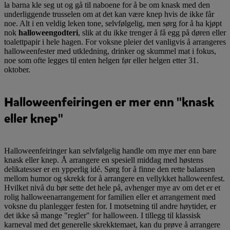
la barna kle seg ut og gå til naboene for å be om knask med den
underliggende trusselen om at det kan være knep hvis de ikke får
noe. Alt i en veldig leken tone, selvfølgelig, men sørg for å ha kjøpt
nok
halloweengodteri
, slik at du ikke trenger å få egg på døren eller
toalettpapir i hele hagen. For voksne pleier det vanligvis å arrangeres
halloweenfester med utkledning, drinker og skummel mat i fokus,
noe som ofte legges til enten helgen før eller helgen etter 31.
oktober.
Halloweenfeiringen er mer enn "knask
eller knep"
Halloweenfeiringer kan selvfølgelig handle om mye mer enn bare
knask eller knep. Å arrangere en spesiell middag med høstens
delikatesser er en ypperlig idé. Sørg for å finne den rette balansen
mellom humor og skrekk for å arrangere en vellykket halloweenfest.
Hvilket nivå du bør sette det hele på, avhenger mye av om det er et
rolig halloweenarrangement for familien eller et arrangement med
voksne du planlegger festen for. I motsetning til andre høytider, er
det ikke så mange "regler" for halloween. I tillegg til klassisk
karneval med det generelle skrekktemaet, kan du prøve å arrangere