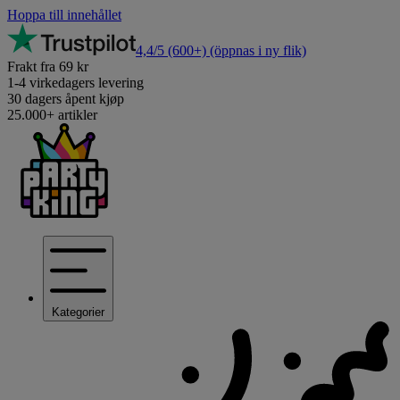
Hoppa till innehållet
4,4/5
(600+)
(öppnas i ny flik)
Frakt fra 69 kr
1-4 virkedagers levering
30 dagers åpent kjøp
25.000+ artikler
Kategorier