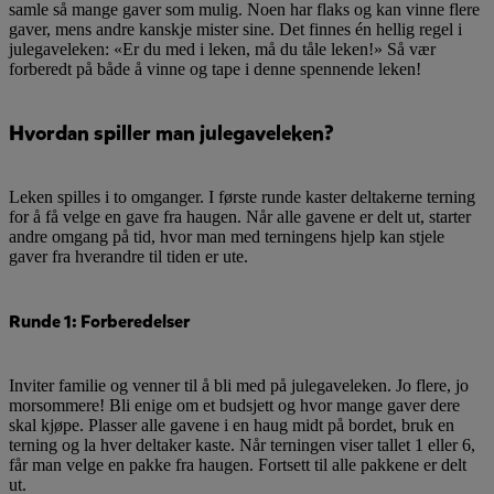
samle så mange gaver som mulig. Noen har flaks og kan vinne flere
gaver, mens andre kanskje mister sine. Det finnes én hellig regel i
julegaveleken: «Er du med i leken, må du tåle leken!» Så vær
forberedt på både å vinne og tape i denne spennende leken!
Hvordan spiller man julegaveleken?
Leken spilles i to omganger. I første runde kaster deltakerne terning
for å få velge en gave fra haugen. Når alle gavene er delt ut, starter
andre omgang på tid, hvor man med terningens hjelp kan stjele
gaver fra hverandre til tiden er ute.
Runde 1: Forberedelser
Inviter familie og venner til å bli med på julegaveleken. Jo flere, jo
morsommere! Bli enige om et budsjett og hvor mange gaver dere
skal kjøpe. Plasser alle gavene i en haug midt på bordet, bruk en
terning og la hver deltaker kaste. Når terningen viser tallet 1 eller 6,
får man velge en pakke fra haugen. Fortsett til alle pakkene er delt
ut.