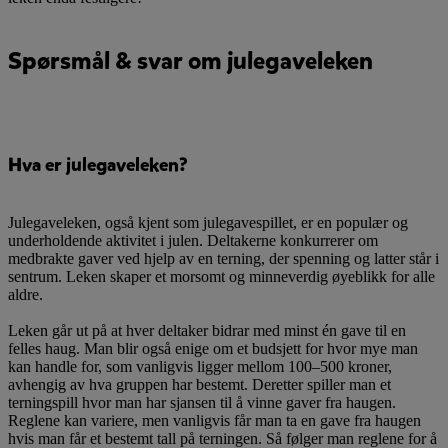
Spørsmål & svar om julegaveleken
Hva er julegaveleken?
Julegaveleken, også kjent som julegavespillet, er en populær og
underholdende aktivitet i julen. Deltakerne konkurrerer om
medbrakte gaver ved hjelp av en terning, der spenning og latter står i
sentrum. Leken skaper et morsomt og minneverdig øyeblikk for alle
aldre.
Leken går ut på at hver deltaker bidrar med minst én gave til en
felles haug. Man blir også enige om et budsjett for hvor mye man
kan handle for, som vanligvis ligger mellom 100–500 kroner,
avhengig av hva gruppen har bestemt. Deretter spiller man et
terningspill hvor man har sjansen til å vinne gaver fra haugen.
Reglene kan variere, men vanligvis får man ta en gave fra haugen
hvis man får et bestemt tall på terningen. Så følger man reglene for å