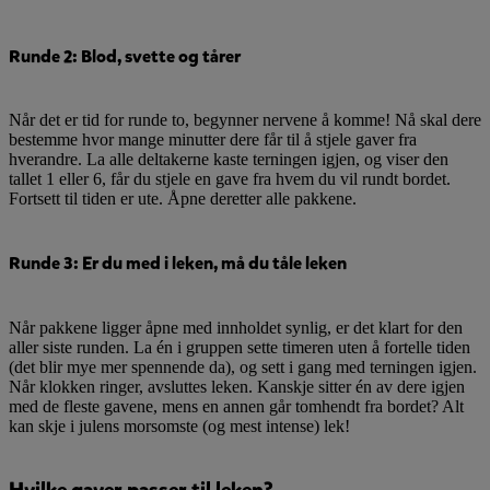
Runde 2: Blod, svette og tårer
Når det er tid for runde to, begynner nervene å komme! Nå skal dere
bestemme hvor mange minutter dere får til å stjele gaver fra
hverandre. La alle deltakerne kaste terningen igjen, og viser den
tallet 1 eller 6, får du stjele en gave fra hvem du vil rundt bordet.
Fortsett til tiden er ute. Åpne deretter alle pakkene.
Runde 3: Er du med i leken, må du tåle leken
Når pakkene ligger åpne med innholdet synlig, er det klart for den
aller siste runden. La én i gruppen sette timeren uten å fortelle tiden
(det blir mye mer spennende da), og sett i gang med terningen igjen.
Når klokken ringer, avsluttes leken. Kanskje sitter én av dere igjen
med de fleste gavene, mens en annen går tomhendt fra bordet? Alt
kan skje i julens morsomste (og mest intense) lek!
Hvilke gaver passer til leken?