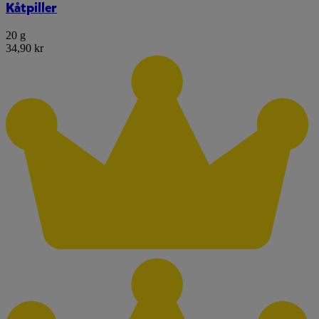
Kåtpiller
20 g
34,90 kr