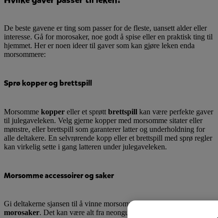
De beste gavene er ting som passer for de fleste, uansett alder eller
interesse. Gå for morosaker, noe godt å spise eller en praktisk ting til
hjemmet. Her er noen ideer til gaver som kan gjøre leken enda
morsommere:
Sprø kopper og brettspill
Morsomme
kopper
eller et sprøtt
brettspill
kan være perfekte gaver
til julegaveleken. Velg gjerne kopper med morsomme sitater eller
mønstre, eller brettspill som garanterer latter og underholdning for
alle deltakere. En selvrørende kopp eller et brettspill med sprø regler
kan virkelig sette i gang latteren under julegaveleken.
Morsomme accessoirer og saker
Gi deltakerne sjansen til å vinne morsomme og rare accessoirer og
morosaker
. Det kan være alt fra neongule sokker og leppepomade