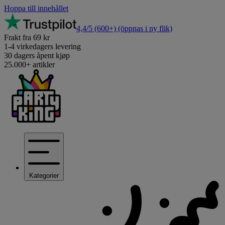
Hoppa till innehållet
4,4/5
(600+)
(öppnas i ny flik)
Frakt fra 69 kr
1-4 virkedagers levering
30 dagers åpent kjøp
25.000+ artikler
Kategorier