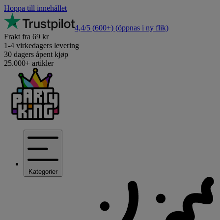
Hoppa till innehållet
4,4/5
(600+)
(öppnas i ny flik)
Frakt fra 69 kr
1-4 virkedagers levering
30 dagers åpent kjøp
25.000+ artikler
Kategorier