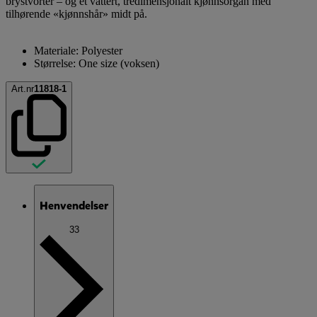
brystvorter – og et vattert, tredimensjonalt kjønnsorgan med
tilhørende «kjønnshår» midt på.
Materiale: Polyester
Størrelse: One size (voksen)
Art.nr
11818-1
Henvendelser
33