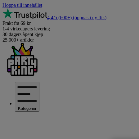
Hoppa till innehållet
4,4/5
(600+)
(öppnas i ny flik)
Frakt fra 69 kr
1-4 virkedagers levering
30 dagers åpent kjøp
25.000+ artikler
Kategorier