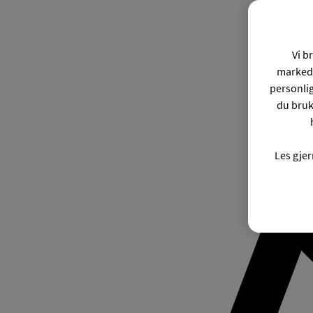
Vi b
markeds
personli
du bruk
Les gje