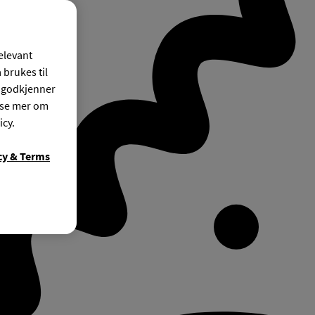
relevant
 brukes til
r godkjenner
ese mer om
icy.
cy & Terms