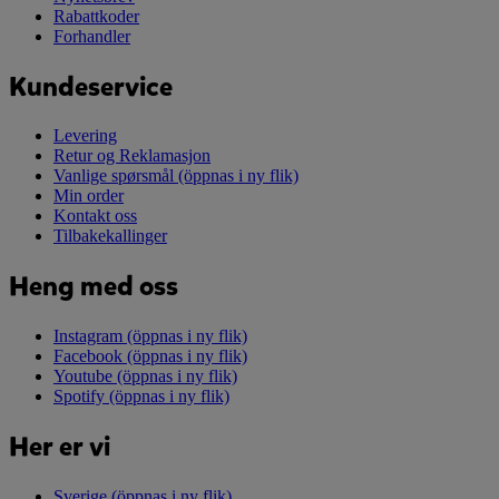
Rabattkoder
Forhandler
Kundeservice
Levering
Retur og Reklamasjon
Vanlige spørsmål
(öppnas i ny flik)
Min order
Kontakt oss
Tilbakekallinger
Heng med oss
Instagram
(öppnas i ny flik)
Facebook
(öppnas i ny flik)
Youtube
(öppnas i ny flik)
Spotify
(öppnas i ny flik)
Her er vi
Sverige
(öppnas i ny flik)