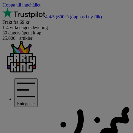
Hoppa till innehållet
4,4/5
(600+)
(öppnas i ny flik)
Frakt fra 69 kr
1-4 virkedagers levering
30 dagers åpent kjøp
25.000+ artikler
Kategorier