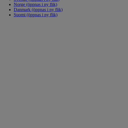
Norge
(öppnas i ny flik)
Danmark
(öppnas i ny flik)
Suomi
(öppnas i ny flik)