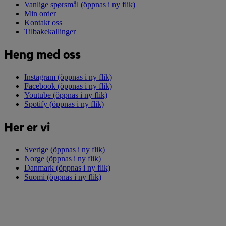
Vanlige spørsmål
(öppnas i ny flik)
Min order
Kontakt oss
Tilbakekallinger
Heng med oss
Instagram
(öppnas i ny flik)
Facebook
(öppnas i ny flik)
Youtube
(öppnas i ny flik)
Spotify
(öppnas i ny flik)
Her er vi
Sverige
(öppnas i ny flik)
Norge
(öppnas i ny flik)
Danmark
(öppnas i ny flik)
Suomi
(öppnas i ny flik)