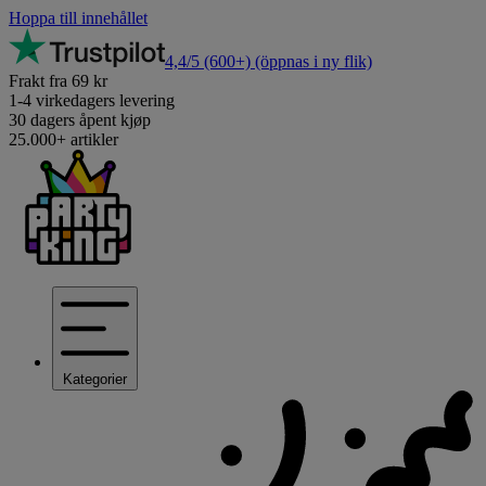
Hoppa till innehållet
4,4/5
(600+)
(öppnas i ny flik)
Frakt fra 69 kr
1-4 virkedagers levering
30 dagers åpent kjøp
25.000+ artikler
Kategorier