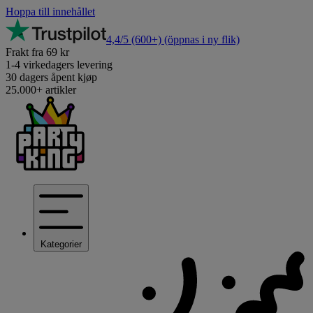
Hoppa till innehållet
4,4/5
(600+)
(öppnas i ny flik)
Frakt fra 69 kr
1-4 virkedagers levering
30 dagers åpent kjøp
25.000+ artikler
Kategorier