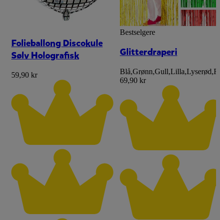
Bestselgere
Folieballong Discokule
Glitterdraperi
Sølv Holografisk
Blå
,
Grønn
,
Gull
,
Lilla
,
Lyserød
,
R
59,90 kr
69,90 kr