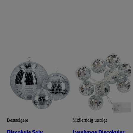
Bestselgere
Midlertidig utsolgt
Discokule Sølv
Lysslynge Discokuler