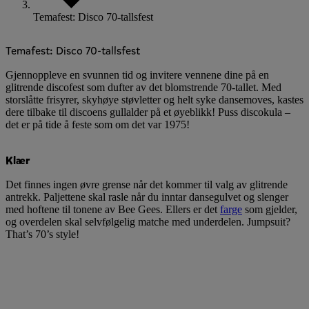
Temafest: Disco 70-tallsfest
Temafest: Disco 70-tallsfest
Gjennoppleve en svunnen tid og invitere vennene dine på en
glitrende discofest som dufter av det blomstrende 70-tallet. Med
storslåtte frisyrer, skyhøye støvletter og helt syke dansemoves, kastes
dere tilbake til discoens gullalder på et øyeblikk! Puss discokula –
det er på tide å feste som om det var 1975!
Klær
Det finnes ingen øvre grense når det kommer til valg av glitrende
antrekk. Paljettene skal rasle når du inntar dansegulvet og slenger
med hoftene til tonene av Bee Gees. Ellers er det
farge
som gjelder,
og overdelen skal selvfølgelig matche med underdelen. Jumpsuit?
That’s 70’s style!