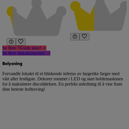
Se flere 70-talls klær! ->
Se flere diskokostymer! ->
Belysning
Forvandle lokalet til et blinkende inferno av fargerike farger med
vårt aller festligste. Dekorer rommet i LED og start boblemaskinen
for å maksimere discofølelsen. En perfekt anledning til å vise fram
dine heteste hoftesving!