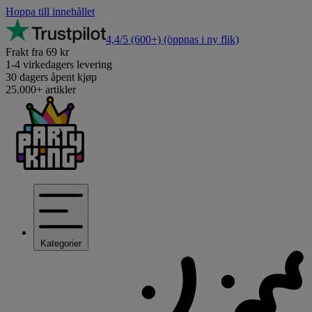
Hoppa till innehållet
4,4/5
(600+)
(öppnas i ny flik)
Frakt fra 69 kr
1-4 virkedagers levering
30 dagers åpent kjøp
25.000+ artikler
Kategorier