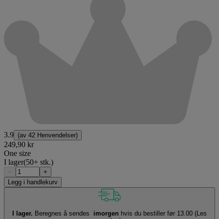
3.9
(av
42 Henvendelser
)
249,90 kr
One size
I lager
(50+ stk.)
−
+
Legg i handlekurv
I lager.
Beregnes å sendes
imorgen
hvis du bestiller før 13.00
(Les