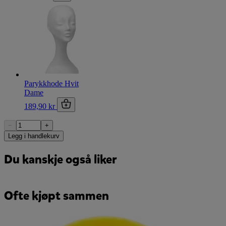
Parykkhode Hvit
Dame
189,90 kr
−
+
Legg i handlekurv
Du kanskje også liker
Ofte kjøpt sammen