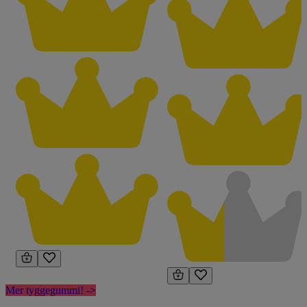
Mer tyggegummi! ->