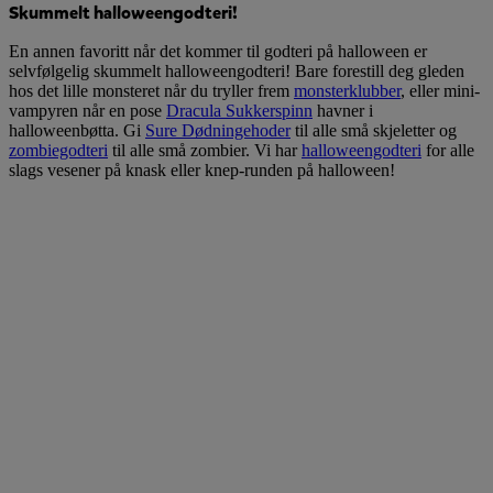
Skummelt halloweengodteri!
En annen favoritt når det kommer til godteri på halloween er
selvfølgelig skummelt halloweengodteri! Bare forestill deg gleden
hos det lille monsteret når du tryller frem
monsterklubber
, eller mini-
vampyren når en pose
Dracula Sukkerspinn
havner i
halloweenbøtta. Gi
Sure Dødningehoder
til alle små skjeletter og
zombiegodteri
til alle små zombier. Vi har
halloweengodteri
for alle
slags vesener på knask eller knep-runden på halloween!