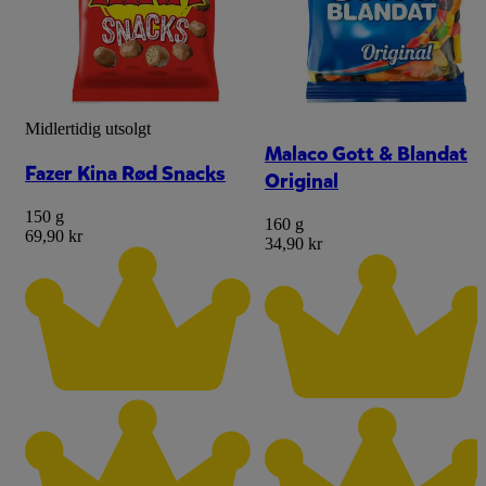
Midlertidig utsolgt
Malaco Gott & Blandat
Fazer Kina Rød Snacks
Original
150 g
160 g
69,90 kr
34,90 kr