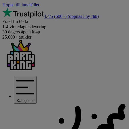
Hoppa till innehållet
4,4/5
(600+)
(öppnas i ny flik)
Frakt fra 69 kr
1-4 virkedagers levering
30 dagers åpent kjøp
25.000+ artikler
Kategorier