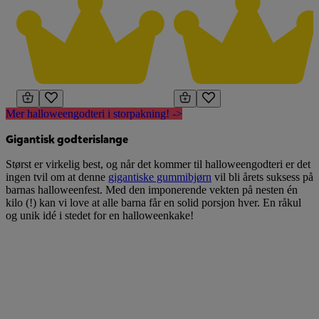
Mer halloweengodteri i storpakning! ->
Gigantisk godterislange
Størst er virkelig best, og når det kommer til halloweengodteri er det
ingen tvil om at denne
gigantiske gummibjørn
vil bli årets suksess på
barnas halloweenfest. Med den imponerende vekten på nesten én
kilo (!) kan vi love at alle barna får en solid porsjon hver. En råkul
og unik idé i stedet for en halloweenkake!