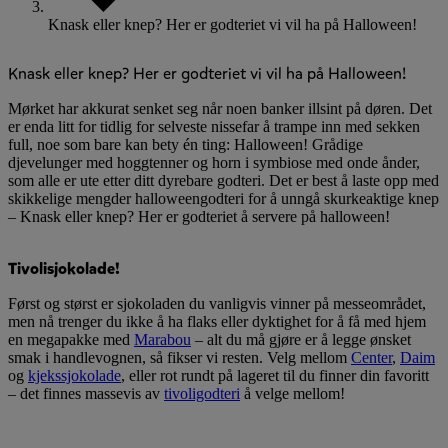
Knask eller knep? Her er godteriet vi vil ha på Halloween!
Knask eller knep? Her er godteriet vi vil ha på Halloween!
Mørket har akkurat senket seg når noen banker illsint på døren. Det
er enda litt for tidlig for selveste nissefar å trampe inn med sekken
full, noe som bare kan bety én ting: Halloween! Grådige
djevelunger med hoggtenner og horn i symbiose med onde ånder,
som alle er ute etter ditt dyrebare godteri. Det er best å laste opp med
skikkelige mengder halloweengodteri for å unngå skurkeaktige knep
– Knask eller knep? Her er godteriet å servere på halloween!
Tivolisjokolade!
Først og størst er sjokoladen du vanligvis vinner på messeområdet,
men nå trenger du ikke å ha flaks eller dyktighet for å få med hjem
en megapakke med
Marabou
– alt du må gjøre er å legge ønsket
smak i handlevognen, så fikser vi resten. Velg mellom
Center
,
Daim
og
kjekssjokolade
, eller rot rundt på lageret til du finner din favoritt
– det finnes massevis av
tivoligodteri
å velge mellom!