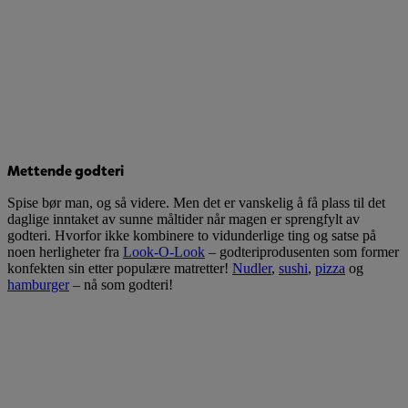
Mettende godteri
Spise bør man, og så videre. Men det er vanskelig å få plass til det
daglige inntaket av sunne måltider når magen er sprengfylt av
godteri. Hvorfor ikke kombinere to vidunderlige ting og satse på
noen herligheter fra
Look-O-Look
– godteriprodusenten som former
konfekten sin etter populære matretter!
Nudler
,
sushi
,
pizza
og
hamburger
– nå som godteri!