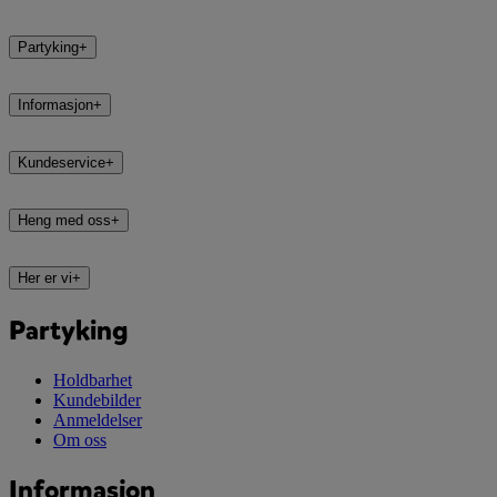
Partyking
+
Informasjon
+
Kundeservice
+
Heng med oss
+
Her er vi
+
Partyking
Holdbarhet
Kundebilder
Anmeldelser
Om oss
Informasjon