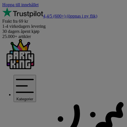
Hoppa till innehållet
4,4/5
(600+)
(öppnas i ny flik)
Frakt fra 69 kr
1-4 virkedagers levering
30 dagers åpent kjøp
25.000+ artikler
Kategorier