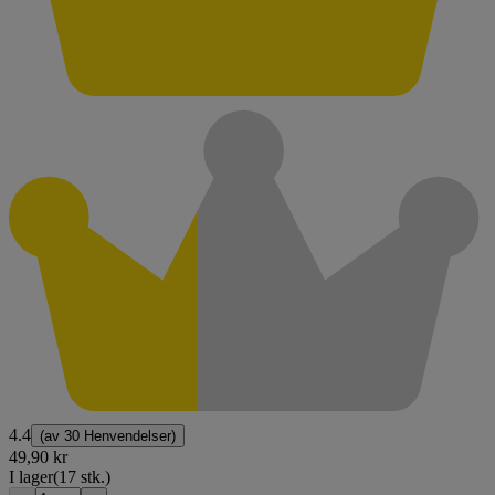
4.4
(av
30 Henvendelser
)
49,90 kr
I lager
(17 stk.)