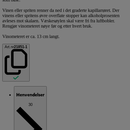
Vinen eller spriten renner da ned i det graderte kapillarrøret. Der
vinens eller spritens øvre overflate stopper kan alkoholprosenten
avleses mot skalaen. Væskesøylen skal være fri fra luftbobler.
Rengjør vinometeret nøye før og etter hvert bruk.
Vinometeret er ca. 13 cm langt.
Art.nr
21851-1
Henvendelser
30