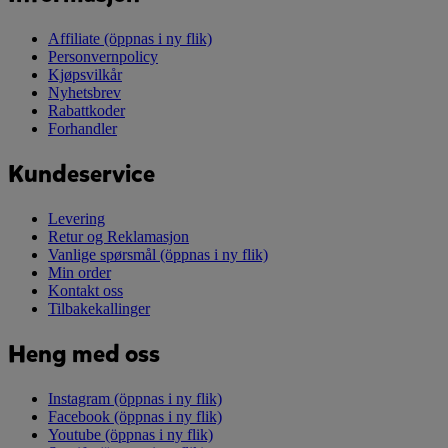
Affiliate
(öppnas i ny flik)
Personvernpolicy
Kjøpsvilkår
Nyhetsbrev
Rabattkoder
Forhandler
Kundeservice
Levering
Retur og Reklamasjon
Vanlige spørsmål
(öppnas i ny flik)
Min order
Kontakt oss
Tilbakekallinger
Heng med oss
Instagram
(öppnas i ny flik)
Facebook
(öppnas i ny flik)
Youtube
(öppnas i ny flik)