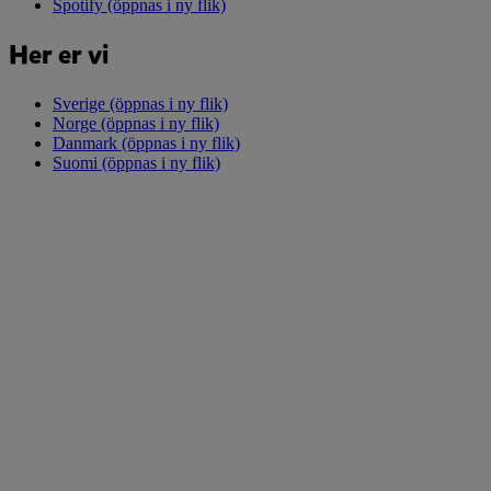
Spotify
(öppnas i ny flik)
Her er vi
Sverige
(öppnas i ny flik)
Norge
(öppnas i ny flik)
Danmark
(öppnas i ny flik)
Suomi
(öppnas i ny flik)