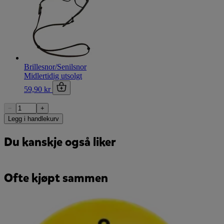
Brillesnor/Senilsnor
Midlertidig utsolgt
59,90 kr
−
+
Legg i handlekurv
Du kanskje også liker
Ofte kjøpt sammen