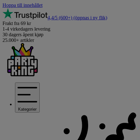
Hoppa till innehållet
4,4/5
(600+)
(öppnas i ny flik)
Frakt fra 69 kr
1-4 virkedagers levering
30 dagers åpent kjøp
25.000+ artikler
Kategorier