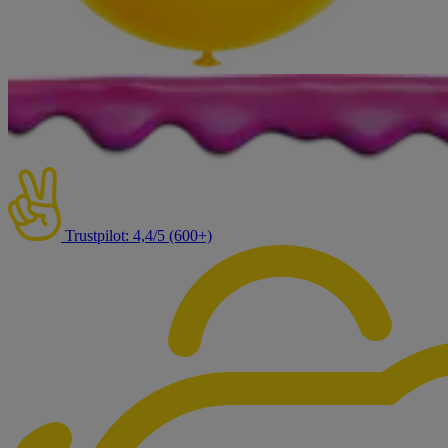
Trustpilot: 4,4/5 (600+)