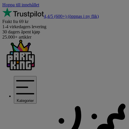
Hoppa till innehållet
4,4/5
(600+)
(öppnas i ny flik)
Frakt fra 69 kr
1-4 virkedagers levering
30 dagers åpent kjøp
25.000+ artikler
Kategorier