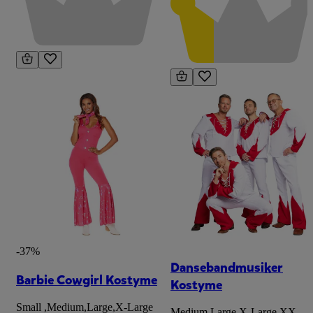
-37%
Dansebandmusiker
Barbie Cowgirl Kostyme
Kostyme
Small
,
Medium
,
Large
,
X-Large
Medium
,
Large
,
X-Large
,
XX-