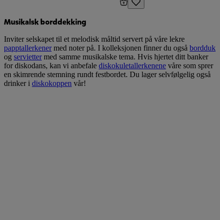
Musikalsk borddekking
Inviter selskapet til et melodisk måltid servert på våre lekre
papptallerkener
med noter på. I kolleksjonen finner du også
bordduk
og
servietter
med samme musikalske tema. Hvis hjertet ditt banker
for diskodans, kan vi anbefale
diskokuletallerkenene
våre som sprer
en skimrende stemning rundt festbordet. Du lager selvfølgelig også
drinker i
diskokoppen
vår!