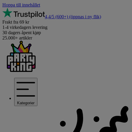
Hoppa till innehållet
4,4/5
(600+)
(öppnas i ny flik)
Frakt fra 69 kr
1-4 virkedagers levering
30 dagers åpent kjøp
25.000+ artikler
Kategorier