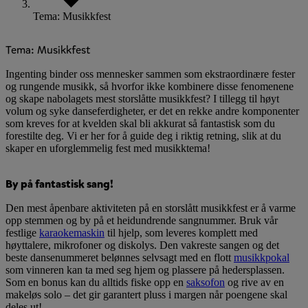
Tema: Musikkfest
Tema: Musikkfest
Ingenting binder oss mennesker sammen som ekstraordinære fester
og rungende musikk, så hvorfor ikke kombinere disse fenomenene
og skape nabolagets mest storslåtte musikkfest? I tillegg til høyt
volum og syke danseferdigheter, er det en rekke andre komponenter
som kreves for at kvelden skal bli akkurat så fantastisk som du
forestilte deg. Vi er her for å guide deg i riktig retning, slik at du
skaper en uforglemmelig fest med musikktema!
By på fantastisk sang!
Den mest åpenbare aktiviteten på en storslått musikkfest er å varme
opp stemmen og by på et heidundrende sangnummer. Bruk vår
festlige
karaokemaskin
til hjelp, som leveres komplett med
høyttalere, mikrofoner og diskolys. Den vakreste sangen og det
beste dansenummeret belønnes selvsagt med en flott
musikkpokal
som vinneren kan ta med seg hjem og plassere på hedersplassen.
Som en bonus kan du alltids fiske opp en
saksofon
og rive av en
makeløs solo – det gir garantert pluss i margen når poengene skal
deles ut!