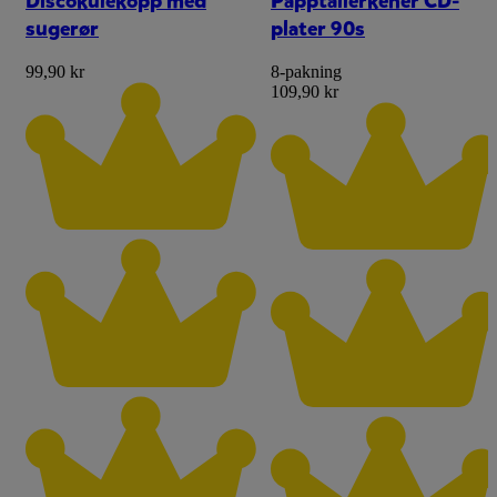
Discokulekopp med
Papptallerkener CD-
sugerør
plater 90s
99,90 kr
8-pakning
109,90 kr