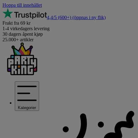
Hoppa till innehållet
4,4/5
(600+)
(öppnas i ny flik)
Frakt fra 69 kr
1-4 virkedagers levering
30 dagers åpent kjøp
25.000+ artikler
Kategorier