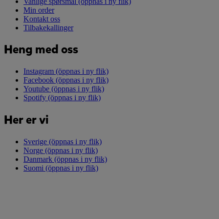
Vanlige spørsmål
(öppnas i ny flik)
Min order
Kontakt oss
Tilbakekallinger
Heng med oss
Instagram
(öppnas i ny flik)
Facebook
(öppnas i ny flik)
Youtube
(öppnas i ny flik)
Spotify
(öppnas i ny flik)
Her er vi
Sverige
(öppnas i ny flik)
Norge
(öppnas i ny flik)
Danmark
(öppnas i ny flik)
Suomi
(öppnas i ny flik)