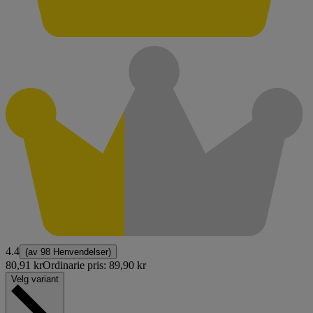
4.4
(av
98 Henvendelser
)
80,91 kr
Ordinarie pris:
89,90 kr
Velg variant