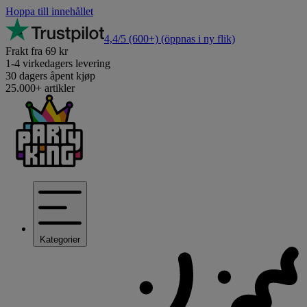
Hoppa till innehållet
4,4/5
(600+)
(öppnas i ny flik)
Frakt fra 69 kr
1-4 virkedagers levering
30 dagers åpent kjøp
25.000+ artikler
Kategorier