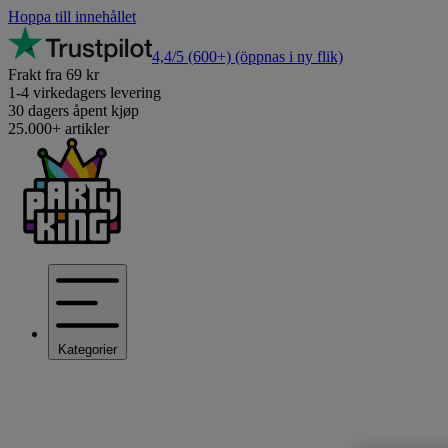
Hoppa till innehållet
4,4/5
(600+)
(öppnas i ny flik)
Frakt fra 69 kr
1-4 virkedagers levering
30 dagers åpent kjøp
25.000+ artikler
Kategorier