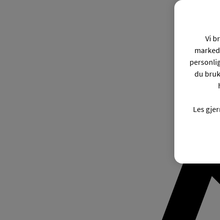
Vi b
markeds
personli
du bruk
Les gje