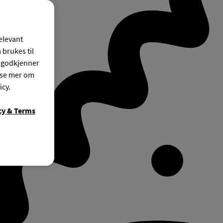
relevant
 brukes til
r godkjenner
ese mer om
icy.
cy & Terms