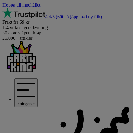
Hoppa till innehållet
4,4/5
(600+)
(öppnas i ny flik)
Frakt fra 69 kr
1-4 virkedagers levering
30 dagers åpent kjøp
25.000+ artikler
Kategorier