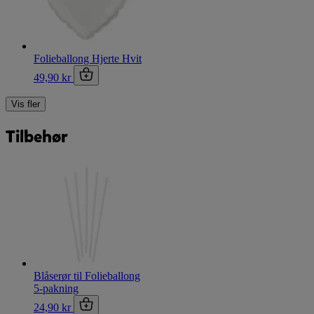
Folieballong Hjerte Hvit
49,90 kr
Vis fler
Tilbehør
Blåserør til Folieballong
5-pakning
24,90 kr