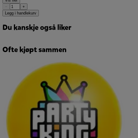
Vis fler
−
+
Legg i handlekurv
Du kanskje også liker
Ofte kjøpt sammen