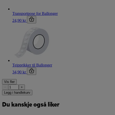
Transportpose for Ballonger
24,90 kr
Teipprikker til Ballonger
34,90 kr
Vis fler
−
+
Legg i handlekurv
Du kanskje også liker