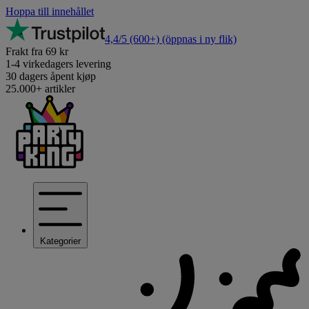
Hoppa till innehållet
4,4/5
(600+)
(öppnas i ny flik)
Frakt fra 69 kr
1-4 virkedagers levering
30 dagers åpent kjøp
25.000+ artikler
Kategorier