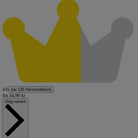
4.6
(av
135 Henvendelser
)
fra
34,90 kr
Velg variant