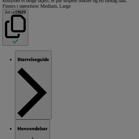
kostymet et beige skjerf, et par stripete bukser og en blodig hatt.
Finnes i størrelsen: Medium, Large
Art.nr
19029
Størrelseguide
Henvendelser
4