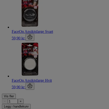
FaceOn Ansiktsfarge Svart
59,90 kr
FaceOn Ansiktsfarge Hvit
59,90 kr
Vis fler
−
+
Legg i handlekurv