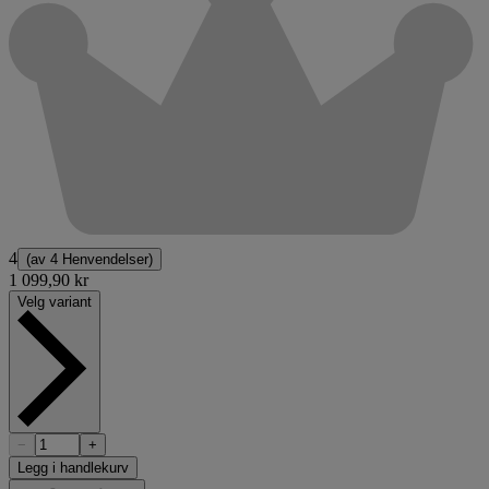
4
(av
4 Henvendelser
)
1 099,90 kr
Velg variant
−
+
Legg i handlekurv