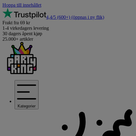
Hoppa till innehållet
4,4/5
(600+)
(öppnas i ny flik)
Frakt fra 69 kr
1-4 virkedagers levering
30 dagers åpent kjøp
25.000+ artikler
Kategorier