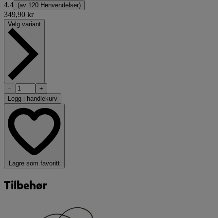
4.4
(av
120 Henvendelser
)
349,90 kr
Velg variant
−
+
Legg i handlekurv
Lagre som favoritt
Tilbehør