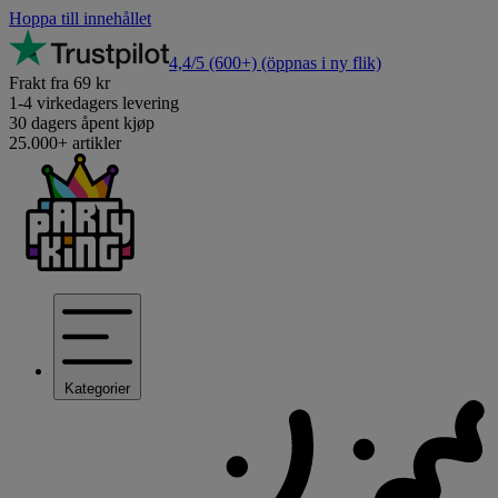
Hoppa till innehållet
4,4/5
(600+)
(öppnas i ny flik)
Frakt fra 69 kr
1-4 virkedagers levering
30 dagers åpent kjøp
25.000+ artikler
Kategorier