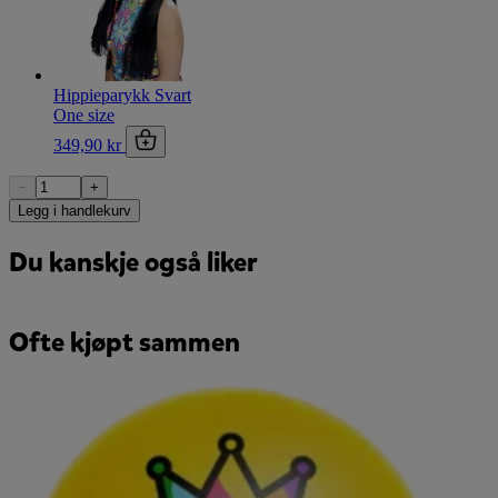
Hippieparykk Svart
One size
349,90 kr
−
+
Legg i handlekurv
Du kanskje også liker
Ofte kjøpt sammen