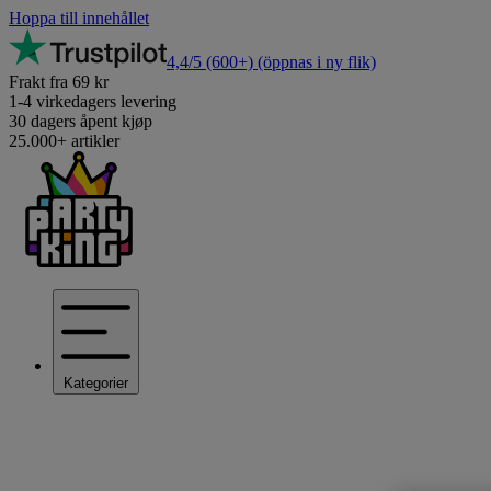
Hoppa till innehållet
4,4/5
(600+)
(öppnas i ny flik)
Frakt fra 69 kr
1-4 virkedagers levering
30 dagers åpent kjøp
25.000+ artikler
Kategorier