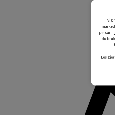
Vi b
markeds
personli
du bruk
Les gje