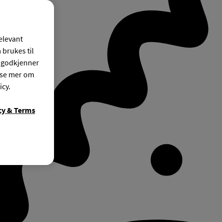
relevant
 brukes til
r godkjenner
ese mer om
icy.
cy & Terms