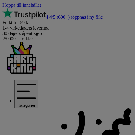
Hoppa till innehållet
4,4/5
(600+)
(öppnas i ny flik)
Frakt fra 69 kr
1-4 virkedagers levering
30 dagers åpent kjøp
25.000+ artikler
Kategorier