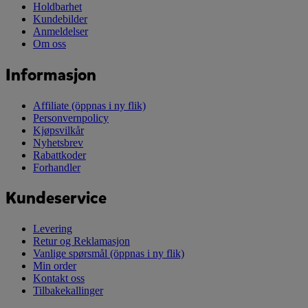
Holdbarhet
Kundebilder
Anmeldelser
Om oss
Informasjon
Affiliate
(öppnas i ny flik)
Personvernpolicy
Kjøpsvilkår
Nyhetsbrev
Rabattkoder
Forhandler
Kundeservice
Levering
Retur og Reklamasjon
Vanlige spørsmål
(öppnas i ny flik)
Min order
Kontakt oss
Tilbakekallinger