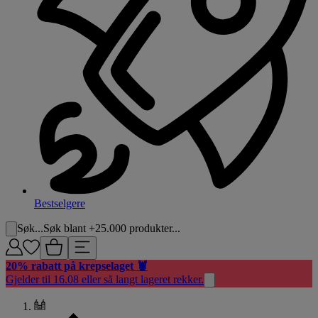
Bestselgere
Søk...
Søk blant +25.000 produkter...
20% rabatt på krepselaget 🦞
Gjelder til 16.08 eller så langt lageret rekker.