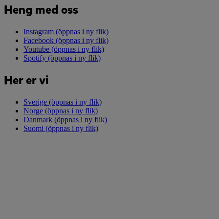
Heng med oss
Instagram
(öppnas i ny flik)
Facebook
(öppnas i ny flik)
Youtube
(öppnas i ny flik)
Spotify
(öppnas i ny flik)
Her er vi
Sverige
(öppnas i ny flik)
Norge
(öppnas i ny flik)
Danmark
(öppnas i ny flik)
Suomi
(öppnas i ny flik)