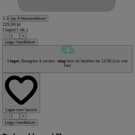
3.3
(av
8 Henvendelser
)
229,90 kr
I lager
(3 stk.)
−
+
Legg i handlekurv
I lager.
Beregnes å sendes
idag
hvis du bestiller før 13.00
(Les mer
her)
Lagre som favoritt
−
+
Legg i handlekurv