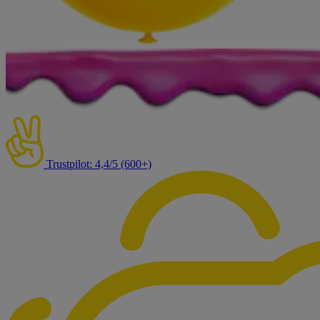
Trustpilot: 4,4/5 (600+)