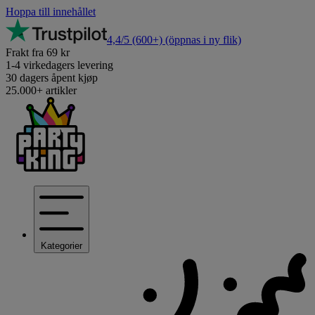
Hoppa till innehållet
4,4/5
(600+)
(öppnas i ny flik)
Frakt fra 69 kr
1-4 virkedagers levering
30 dagers åpent kjøp
25.000+ artikler
Kategorier