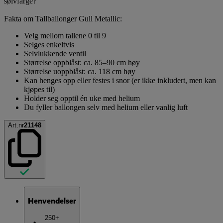
sølvfarge?
Fakta om Tallballonger Gull Metallic:
Velg mellom tallene 0 til 9
Selges enkeltvis
Selvlukkende ventil
Størrelse oppblåst: ca. 85–90 cm høy
Størrelse uoppblåst: ca. 118 cm høy
Kan henges opp eller festes i snor (er ikke inkludert, men kan
kjøpes til)
Holder seg opptil én uke med helium
Du fyller ballongen selv med helium eller vanlig luft
Art.nr
21148
Henvendelser
250+