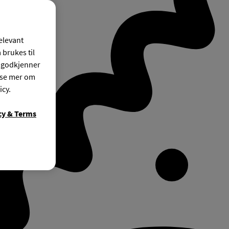
relevant
 brukes til
r godkjenner
ese mer om
icy.
cy & Terms