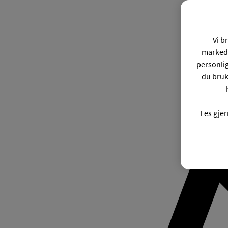
Vi b
markeds
personli
du bruk
Les gje