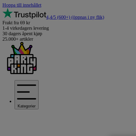
Hoppa till innehållet
4,4/5
(600+)
(öppnas i ny flik)
Frakt fra 69 kr
1-4 virkedagers levering
30 dagers åpent kjøp
25.000+ artikler
Kategorier