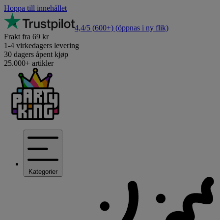
Hoppa till innehållet
4,4/5
(600+)
(öppnas i ny flik)
Frakt fra 69 kr
1-4 virkedagers levering
30 dagers åpent kjøp
25.000+ artikler
Kategorier