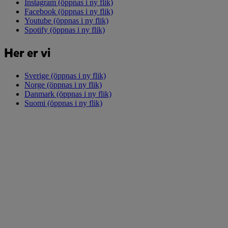
Instagram
(öppnas i ny flik)
Facebook
(öppnas i ny flik)
Youtube
(öppnas i ny flik)
Spotify
(öppnas i ny flik)
Her er vi
Sverige
(öppnas i ny flik)
Norge
(öppnas i ny flik)
Danmark
(öppnas i ny flik)
Suomi
(öppnas i ny flik)