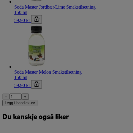
Soda Master Jordbær/Lime Smakstilsetning
150 ml
59,90 kr
Soda Master Melon Smakstilsetning
150 ml
59,90 kr
−
+
Legg i handlekurv
Du kanskje også liker