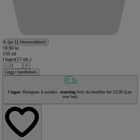
4
(av
11 Henvendelser
)
59,90 kr
150 ml
I lager
(15 stk.)
−
+
Legg i handlekurv
I lager.
Beregnes å sendes
mandag
hvis du bestiller før 13.00
(Les
mer her)