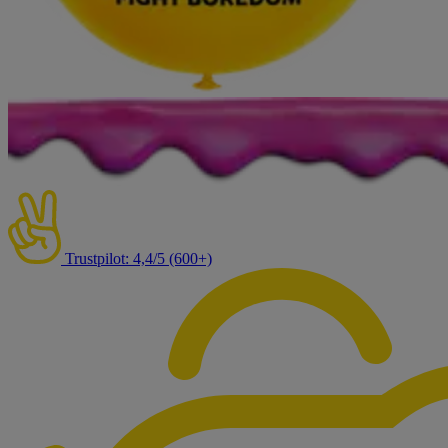
Trustpilot: 4,4/5 (600+)