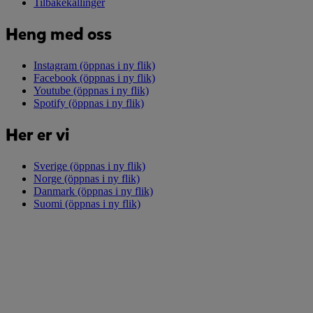
Tilbakekallinger
Heng med oss
Instagram
(öppnas i ny flik)
Facebook
(öppnas i ny flik)
Youtube
(öppnas i ny flik)
Spotify
(öppnas i ny flik)
Her er vi
Sverige
(öppnas i ny flik)
Norge
(öppnas i ny flik)
Danmark
(öppnas i ny flik)
Suomi
(öppnas i ny flik)