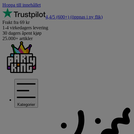
Hoppa till innehållet
4,4/5
(600+)
(öppnas i ny flik)
Frakt fra 69 kr
1-4 virkedagers levering
30 dagers åpent kjøp
25.000+ artikler
Kategorier