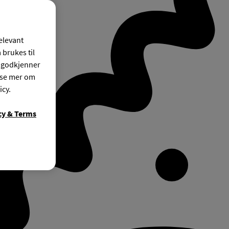
relevant
 brukes til
r godkjenner
ese mer om
icy.
cy & Terms