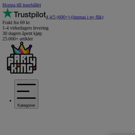
Hoppa till innehållet
4,4/5
(600+)
(öppnas i ny flik)
Frakt fra 69 kr
1-4 virkedagers levering
30 dagers åpent kjøp
25.000+ artikler
Kategorier