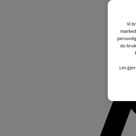
Vi b
markeds
personli
du bruk
Les gje