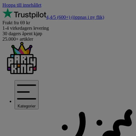
Hoppa till innehållet
4,4/5
(600+)
(öppnas i ny flik)
Frakt fra 69 kr
1-4 virkedagers levering
30 dagers åpent kjøp
25.000+ artikler
Kategorier