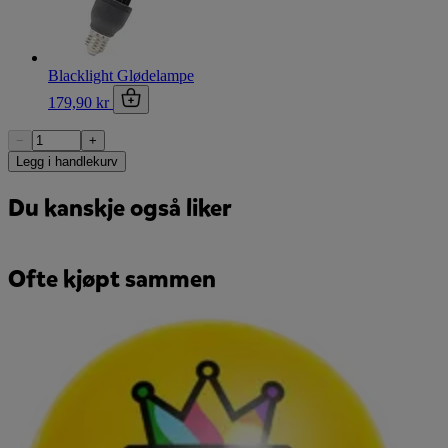
Blacklight Glødelampe
179,90 kr
−
+
Legg i handlekurv
Du kanskje også liker
Ofte kjøpt sammen