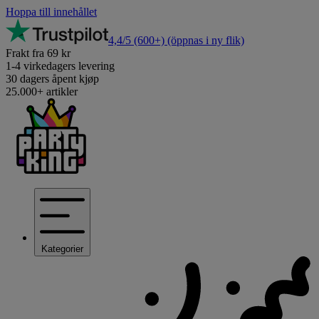
Hoppa till innehållet
4,4/5
(600+)
(öppnas i ny flik)
Frakt fra 69 kr
1-4 virkedagers levering
30 dagers åpent kjøp
25.000+ artikler
Kategorier