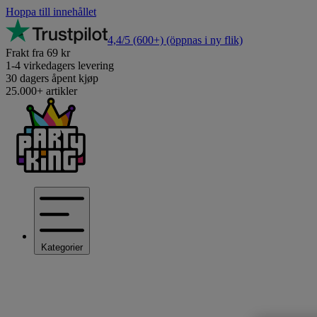
Hoppa till innehållet
4,4/5
(600+)
(öppnas i ny flik)
Frakt fra 69 kr
1-4 virkedagers levering
30 dagers åpent kjøp
25.000+ artikler
Kategorier