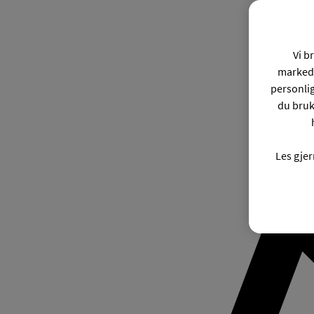
Vi b
markeds
personli
du bruk
Les gje