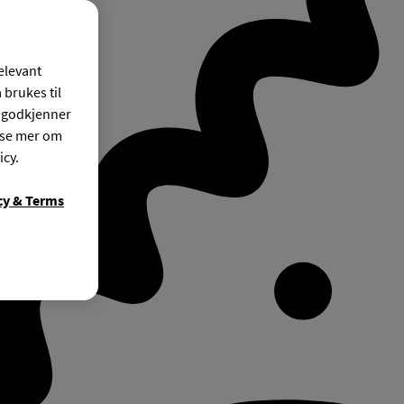
relevant
 brukes til
r godkjenner
ese mer om
icy.
cy & Terms