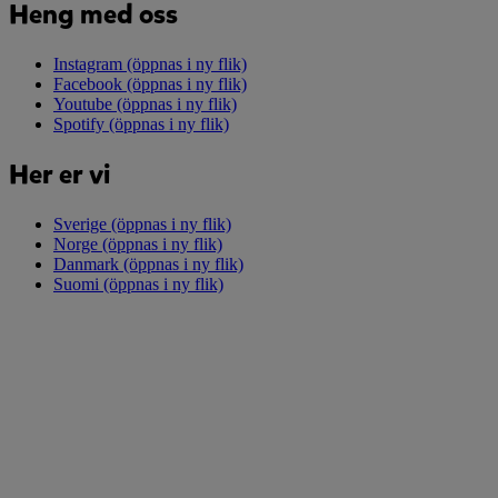
Heng med oss
Instagram
(öppnas i ny flik)
Facebook
(öppnas i ny flik)
Youtube
(öppnas i ny flik)
Spotify
(öppnas i ny flik)
Her er vi
Sverige
(öppnas i ny flik)
Norge
(öppnas i ny flik)
Danmark
(öppnas i ny flik)
Suomi
(öppnas i ny flik)