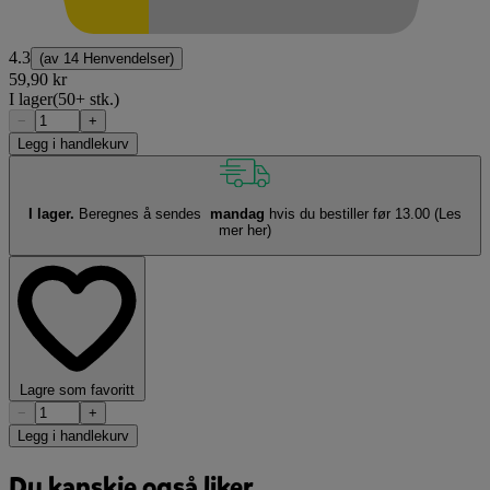
4.3
(av
14 Henvendelser
)
59,90 kr
I lager
(50+ stk.)
−
+
Legg i handlekurv
I lager.
Beregnes å sendes
mandag
hvis du bestiller før 13.00
(Les
mer her)
Lagre som favoritt
−
+
Legg i handlekurv
Du kanskje også liker