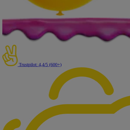
Trustpilot: 4,4/5 (600+)