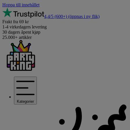
Hoppa till innehållet
4,4/5
(600+)
(öppnas i ny flik)
Frakt fra 69 kr
1-4 virkedagers levering
30 dagers åpent kjøp
25.000+ artikler
Kategorier