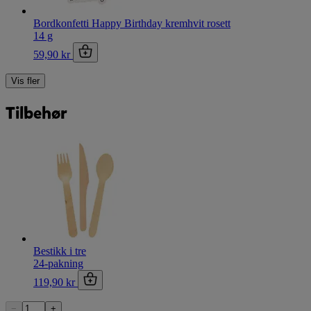
Bordkonfetti Happy Birthday kremhvit rosett
14 g
59,90 kr
Vis fler
Tilbehør
Bestikk i tre
24-pakning
119,90 kr
−
+