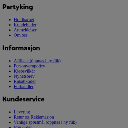
Partyking
Holdbarhet
Kundebilder
Anmeldelser
Om oss
Informasjon
Affiliate
(öppnas i ny flik)
Personvernpolicy
Kjøpsvilkår
Nyhetsbrev
Rabattkoder
Forhandler
Kundeservice
Levering
Retur og Reklamasjon
Vanlige spørsmål
(öppnas i ny flik)
Min order