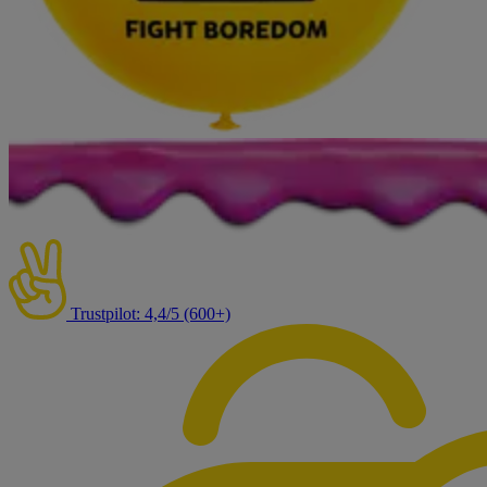
Trustpilot: 4,4/5 (600+)