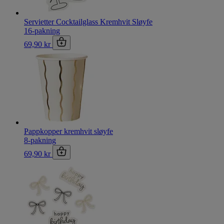
Servietter Cocktailglass Kremhvit Sløyfe
16-pakning
69,90 kr
Pappkopper kremhvit sløyfe
8-pakning
69,90 kr