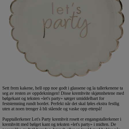
Sett frem kakene, hell opp noe godt i glassene og la tallerkenene ta
seg av resten av oppdekningen! Disse kremhvite skjønnhetene med
bølgekant og teksten «let's party» sørger umiddelbart for
feststemning rundt bordet. Perfekt når det skal føles ekstra festlig
uten at noen trenger å bli stående og vaske opp etterpå!
Papptallerkener Let's Party kremhvit rosett er engangstallerkener i
kremhvitt med bølget kant og teksten «let's party» i midten. De