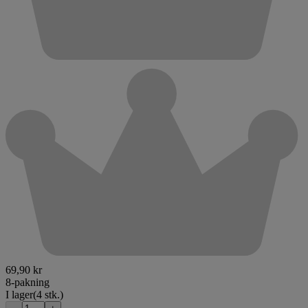
69,90 kr
8-pakning
I lager
(4 stk.)