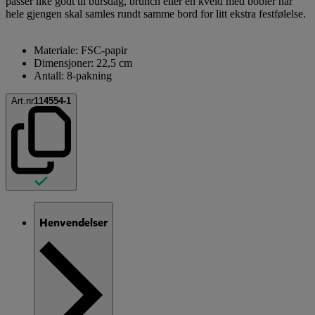
passer like godt til bursdag, brunch eller en kveld med bobler når
hele gjengen skal samles rundt samme bord for litt ekstra festfølelse.
Materiale: FSC-papir
Dimensjoner: 22,5 cm
Antall: 8-pakning
Art.nr
114554-1
Henvendelser