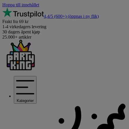
Hoppa till innehållet
4,4/5
(600+)
(öppnas i ny flik)
Frakt fra 69 kr
1-4 virkedagers levering
30 dagers åpent kjøp
25.000+ artikler
Kategorier