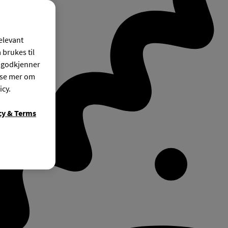
relevant
 brukes til
r godkjenner
ese mer om
icy.
cy & Terms