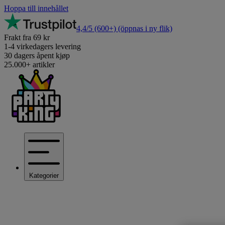
Hoppa till innehållet
4,4/5
(600+)
(öppnas i ny flik)
Frakt fra 69 kr
1-4 virkedagers levering
30 dagers åpent kjøp
25.000+ artikler
Kategorier