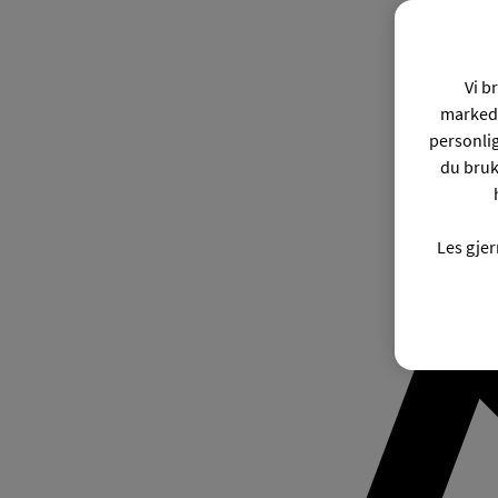
Vi b
markeds
personli
du bruk
Les gje