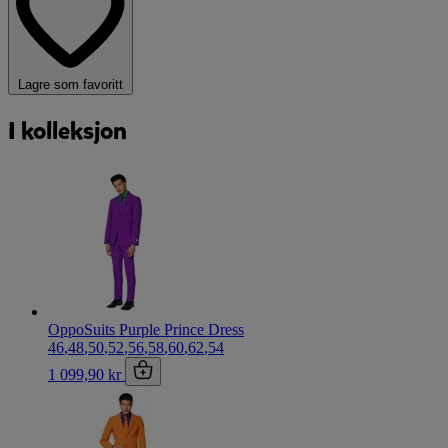
Lagre som favoritt
I kolleksjon
OppoSuits Purple Prince Dress
46
,
48
,
50
,
52
,
56
,
58
,
60
,
62
,
54
1 099,90 kr