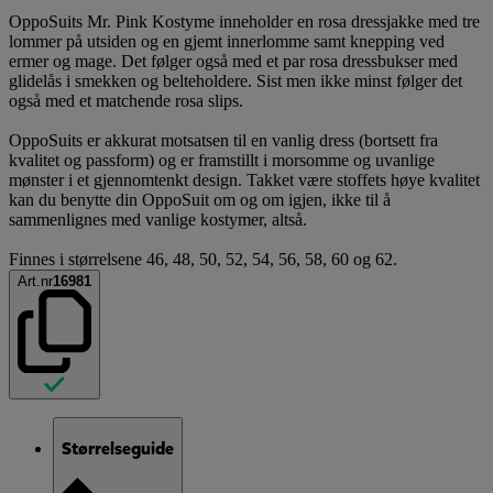
OppoSuits Mr. Pink Kostyme inneholder en rosa dressjakke med tre
lommer på utsiden og en gjemt innerlomme samt knepping ved
ermer og mage. Det følger også med et par rosa dressbukser med
glidelås i smekken og belteholdere. Sist men ikke minst følger det
også med et matchende rosa slips.
OppoSuits er akkurat motsatsen til en vanlig dress (bortsett fra
kvalitet og passform) og er framstillt i morsomme og uvanlige
mønster i et gjennomtenkt design. Takket være stoffets høye kvalitet
kan du benytte din OppoSuit om og om igjen, ikke til å
sammenlignes med vanlige kostymer, altså.
Finnes i størrelsene 46, 48, 50, 52, 54, 56, 58, 60 og 62.
Art.nr
16981
Størrelseguide